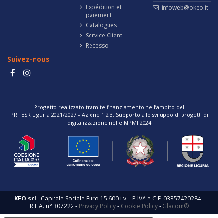
Expédition et
infoweb@okeo.it
paiement
Catalogues
Service Client
Recesso
Suivez-nous
Progetto realizzato tramite finanziamento nell’ambito del
PR FESR Liguria 2021/2027 – Azione 1.2.3. Supporto allo sviluppo di progetti di
digitalizzazione nelle MPMI 2024
KEO srl
- Capitale Sociale Euro 15.600 i.v. - P.IVA e C.F. 03357420284 -
R.E.A. n° 307222 -
Privacy Policy
-
Cookie Policy
-
Glacom®