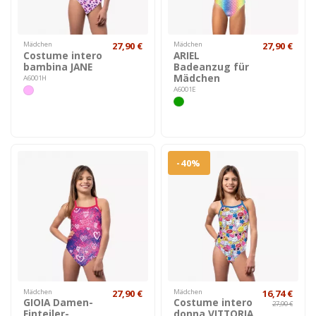
Mädchen
27,90 €
Mädchen
27,90 €
Costume intero
ARIEL
bambina JANE
Badeanzug für
Mädchen
A6001H
A6001E
-40%
Mädchen
27,90 €
Mädchen
16,74 €
GIOIA Damen-
Costume intero
27,90 €
Einteiler-
donna VITTORIA