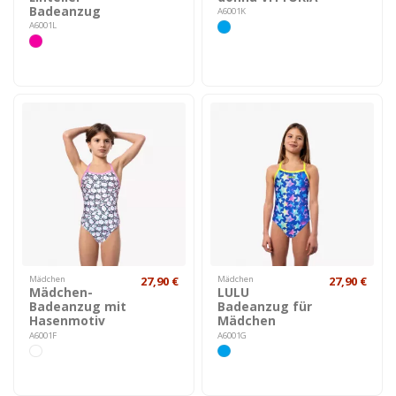
Badeanzug
A6001K
A6001L
Mädchen
27,90 €
Mädchen
27,90 €
Mädchen-
LULU
Badeanzug mit
Badeanzug für
Hasenmotiv
Mädchen
A6001F
A6001G