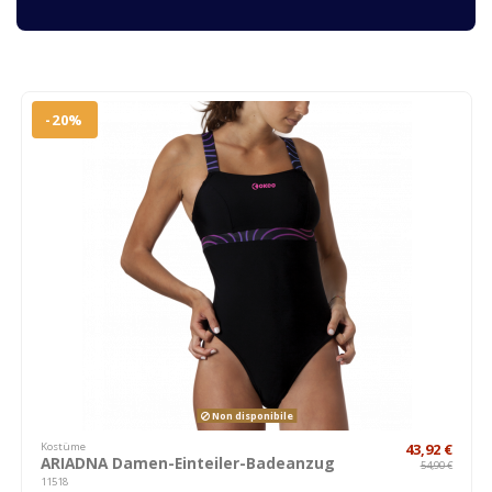
-20%
Non disponibile
Kostüme
43,92 €
ARIADNA Damen-Einteiler-Badeanzug
54,90 €
11518