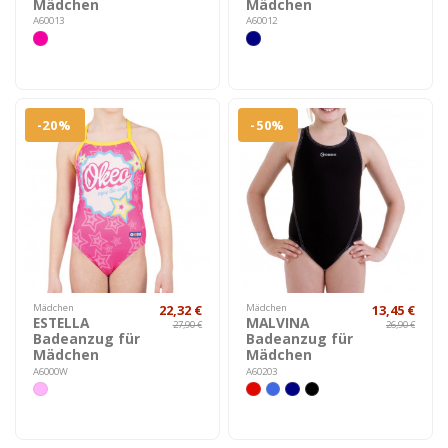
Mädchen
Mädchen
A60013
A60012
-20%
-50%
Mädchen
22,32 €
Mädchen
13,45 €
ESTELLA
MALVINA
27,90 €
26,90 €
Badeanzug für
Badeanzug für
Mädchen
Mädchen
A6000W
A60203