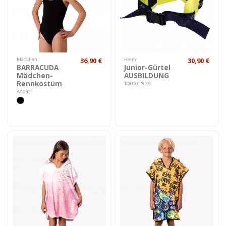
Mädchen
36,90 €
Heim
30,90 €
BARRACUDA
Junior-Gürtel
Mädchen-
AUSBILDUNG
Rennkostüm
TQ0000#C99
AA0301