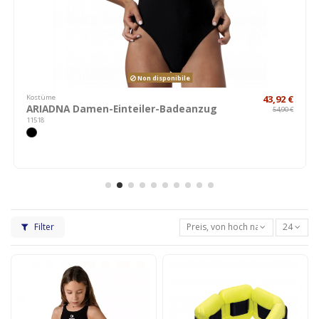
Non disponibile
Kostüme
43,92 €
ARIADNA Damen-Einteiler-Badeanzug
54,90 €
11518
Filter
Preis, von hoch nach niedrig
24