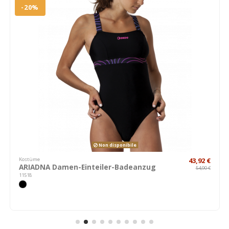
-20%
Non disponibile
Kostüme
43,92 €
ARIADNA Damen-Einteiler-Badeanzug
54,90 €
11518