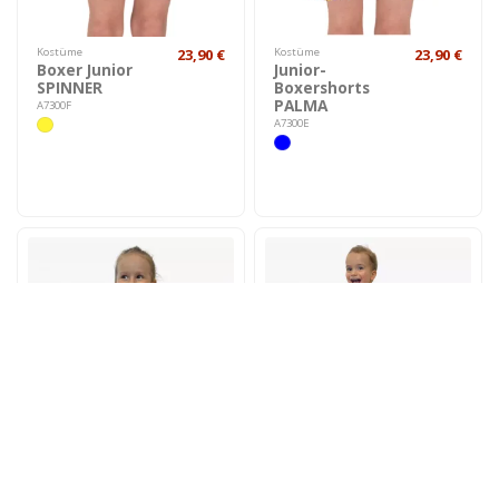
Kostüme
23,90 €
Kostüme
23,90 €
Boxer Junior
Junior-
SPINNER
Boxershorts
PALMA
A7300F
A7300E
Heim
23,90 €
Heim
23,90 €
Einteiliger Baby-
Baby umarmt
Badeanzug
DINO