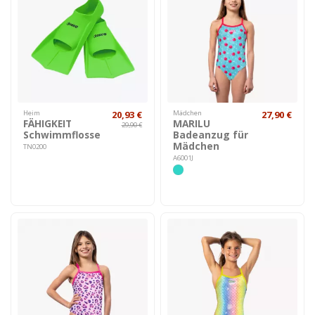
Heim
20,93 €
Mädchen
27,90 €
FÄHIGKEIT
MARILU
29,90 €
Schwimmflosse
Badeanzug für
Mädchen
TN0200
A6001J