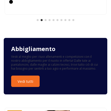
Abbigliamento
Vesti al meglio per i tuoi allenamenti e competizioni con il
nostro abbigliamento per il nuoto in offerta! Dalle tute ai
pantaloncini, dalle maglie ai calzini tecnici, trovi tutto ciò di cui
hai bisogno per sentirti a tuo agio e performare al massimo.
Vedi tutti