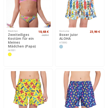
Mädchen
18,68 €
Kostüme
23,90 €
Zweiteiliges
Boxer juior
24,90 €
Kostüm für ein
ALOHA
kleines
A7300G
Mädchen (Papa)
A61001