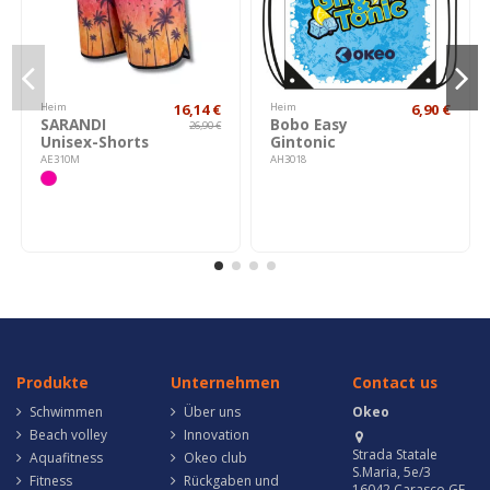
Heim
16,14 €
Heim
6,90 €
SARANDI
Bobo Easy
26,90 €
Unisex-Shorts
Gintonic
AE310M
AH3018
Produkte
Unternehmen
Contact us
Schwimmen
Über uns
Okeo
Beach volley
Innovation
Strada Statale
Aquafitness
Okeo club
S.Maria, 5e/3
Fitness
Rückgaben und
16042 Carasco GE