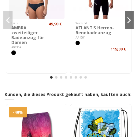
Frau
49,90 €
Wir sind
AMBRA
ATLANTIS Herren-
zweiteiliger
Rennbadeanzug
Badeanzug für
AA1201
Damen
A0530A
119,00 €
Kunden, die dieses Produkt gekauft haben, kauften auch:
-40%