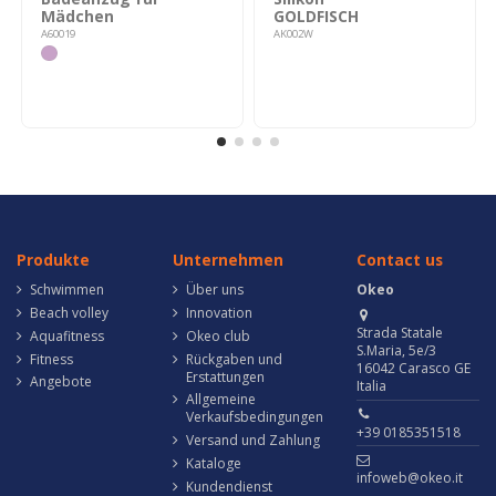
Mädchen
GOLDFISCH
A60019
AK002W
Produkte
Unternehmen
Contact us
Schwimmen
Über uns
Okeo
Beach volley
Innovation
Strada Statale
Aquafitness
Okeo club
S.Maria, 5e/3
Fitness
Rückgaben und
16042 Carasco GE
Erstattungen
Angebote
Italia
Allgemeine
Verkaufsbedingungen
+39 0185351518
Versand und Zahlung
Kataloge
infoweb@okeo.it
Kundendienst