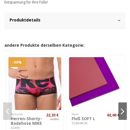
Entspannung für Ihre Füße!
Produktdetails
andere Produkte derselben Kategorie:
-30%
Kostüme
22,33 €
Heim
62,60 €
Herren-Shorty-
Floß SOFT L
31,90 €
Badehose MIKE
TQ3004#C99
A2300V