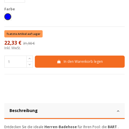
Farbe
Blu
Letzte Artikel auf Lager
22,33 €
31,90 €
-30%
Inkl. MwSt.
In den Warenkorb legen
Beschreibung
Entdecken Sie die ideale
Herren-Badehose
für Ihren Pool: die
BART
.