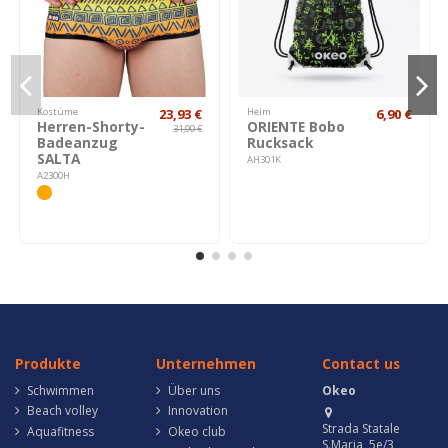
Kostüme
23,93 €
Heim
6,90 €
Herren-Shorty-
ORIENTE Bobo
31,90 €
Badeanzug
Rucksack
SALTA
AH301K
A2300H
Produkte
Unternehmen
Contact us
Schwimmen
Über uns
Okeo
Beach volley
Innovation
Strada Statale
Aquafitness
Okeo club
S.Maria, 5e/3