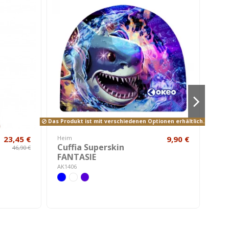
Das Produkt ist mit verschiedenen Optionen erhältlich.
23,45 €
Heim
9,90 €
Frau
Cuffia Superskin
TW
46,90 €
FANTASIE
Ein
AK1406
A010