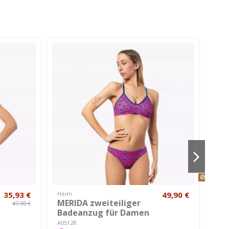
Das Prod
35,93 €
Heim
49,90 €
Brill
MERIDA zweiteiliger
Ein
47,90 €
Badeanzug für Damen
AL00
A0512R