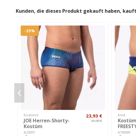
Kunden, die dieses Produkt gekauft haben, kauf
-25%
Kostüme
23,93 €
Kind
JOE Herren-Shorty-
Kostümk
31,90 €
Kostüm
FREEST
A2300T
A7000W