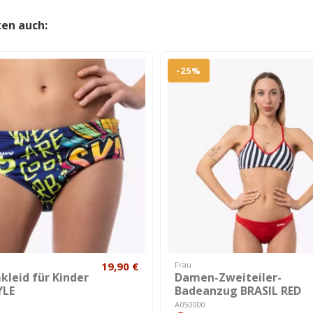
ten auch:
-25%
19,90 €
Frau
leid für Kinder
Damen-Zweiteiler-
YLE
Badeanzug BRASIL RED
A050000