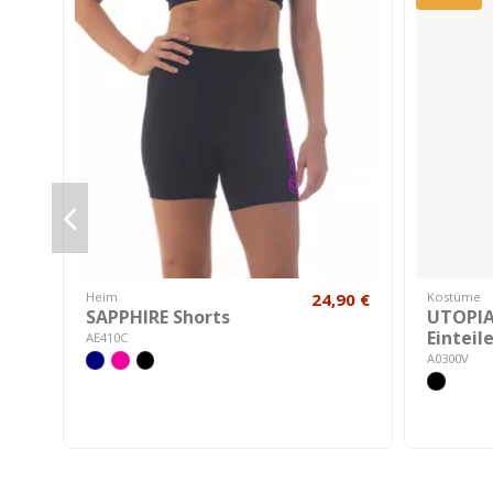
Heim
24,90 €
Kostüme
SAPPHIRE Shorts
UTOPIA
Eintei
AE410C
A0300V