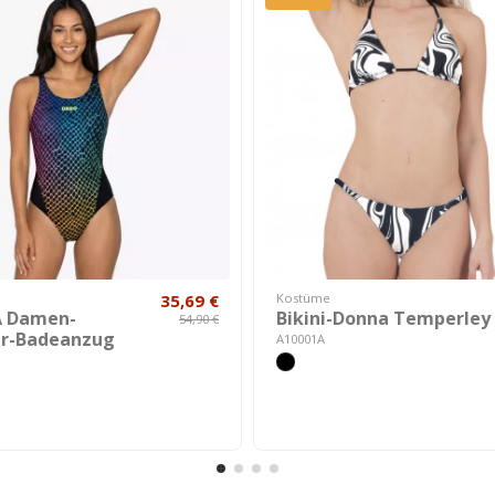
35,69 €
Kostüme
 Damen-
Bikini-Donna Temperley
54,90 €
ler-Badeanzug
A10001A