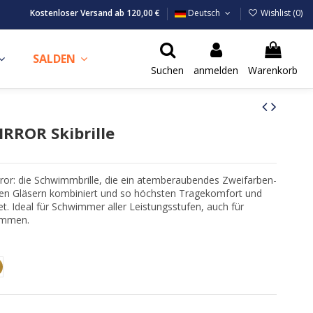
Kostenloser Versand ab 120,00 €
Deutsch
Wishlist (
0
)
SALDEN
Suchen
anmelden
Warenkorb
ROR Skibrille
ror: die Schwimmbrille, die ein atemberaubendes Zweifarben-
ien Gläsern kombiniert und so höchsten Tragekomfort und
t. Ideal für Schwimmer aller Leistungsstufen, auch für
immen.
ux
ro-Nero