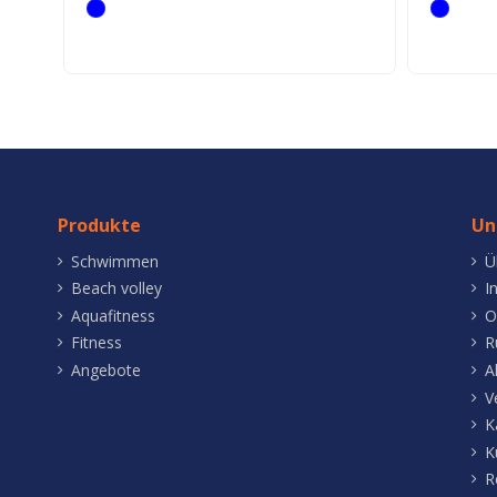
Produkte
Un
Schwimmen
Ü
Beach volley
I
Aquafitness
O
Fitness
R
Angebote
A
V
K
K
R