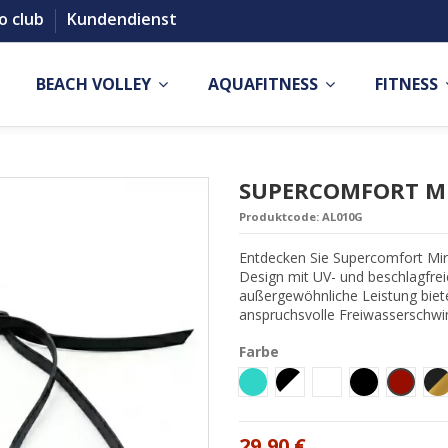
o club
Kundendienst
BEACH VOLLEY
AQUAFITNESS
FITNESS
SUPERCOMFORT MIR
Produktcode:
AL010G
Entdecken Sie Supercomfort Mir
Design mit UV- und beschlagfre
außergewöhnliche Leistung biete
anspruchsvolle Freiwasserschw
Farbe
Turchese
Bianco-Nero
Bianco
Nero
Bordea
O
29,90 €