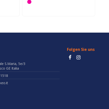
Folgen Sie uns
ale S.Maria, 5e/3
co GE Italia
51518
eo.it