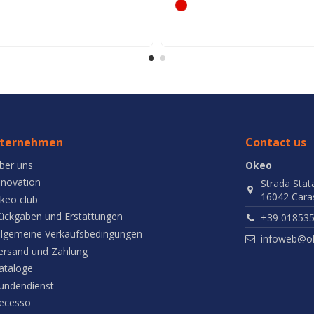
ternehmen
Contact us
ber uns
Okeo
nnovation
Strada Stat
16042 Caras
keo club
ückgaben und Erstattungen
+39 01853
llgemeine Verkaufsbedingungen
infoweb@ok
ersand und Zahlung
ataloge
undendienst
ecesso