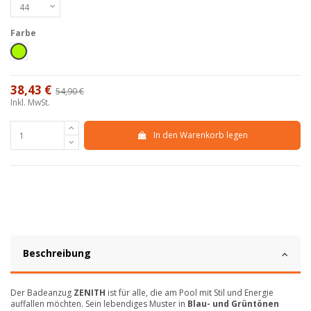
Farbe
Verde fluo
38,43 €
54,90 €
-30%
Inkl. MwSt.
In den Warenkorb legen
Beschreibung
Der Badeanzug
ZENITH
ist für alle, die am Pool mit Stil und Energie
auffallen möchten. Sein lebendiges Muster in
Blau- und Grüntönen