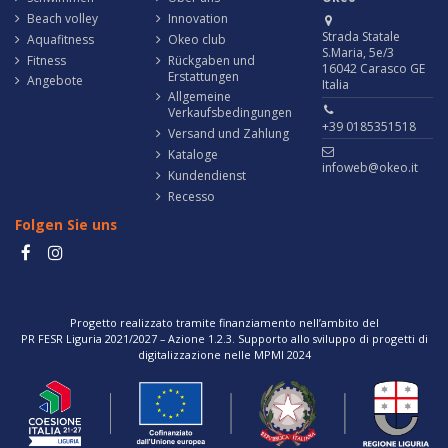
Beach volley
Innovation
Strada Statale
Aquafitness
Okeo club
S.Maria, 5e/3
Fitness
Rückgaben und
16042 Carasco GE
Erstattungen
Angebote
Italia
Allgemeine
Verkaufsbedingungen
+39 0185351518
Versand und Zahlung
Kataloge
infoweb@okeo.it
Kundendienst
Recesso
Folgen Sie uns
Progetto realizzato tramite finanziamento nell’ambito del
PR FESR Liguria 2021/2027 – Azione 1.2.3. Supporto allo sviluppo di progetti di
digitalizzazione nelle MPMI 2024