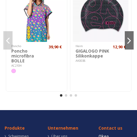
Poncho
39,90 €
Heim
12,90 €
Poncho
GIGALOGO PINK
microfibra
Silikonkappe
BOLLE
AK0038
AC210H
Produkte
Unternehmen
Contact us
Schwimmen
Über uns
Okeo