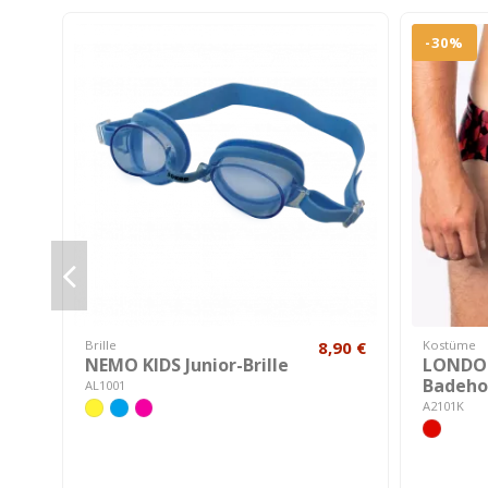
-30%
Brille
8,90 €
Kostüme
NEMO KIDS Junior-Brille
LONDON
Badeho
AL1001
A2101K