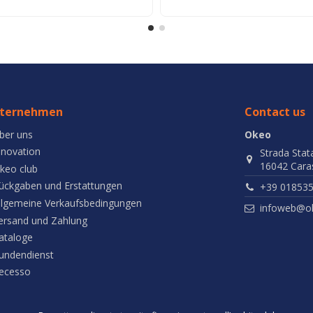
ternehmen
Contact us
ber uns
Okeo
nnovation
Strada Stat
16042 Caras
keo club
ückgaben und Erstattungen
+39 01853
llgemeine Verkaufsbedingungen
infoweb@ok
ersand und Zahlung
ataloge
undendienst
ecesso