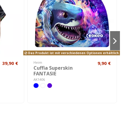
Das Produkt ist mit verschiedenen Optionen erhältlich.
39,90 €
Heim
9,90 €
Kos
Cuffia Superskin
CAD
FANTASIE
Ba
AK1406
A000