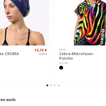
12,72 €
Heim
te CROMA
Zebra-Mikrofaser-
15,90 €
Poncho
AC210L
ten auch: