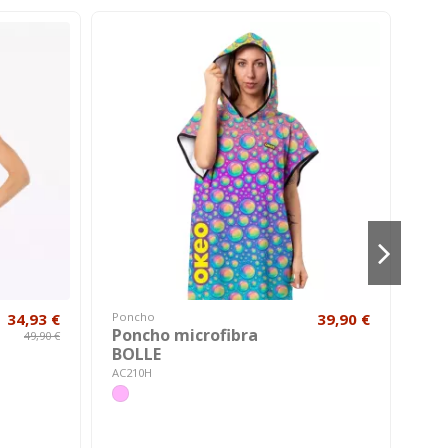
-4
34,93 €
Poncho
39,90 €
Man
Poncho microfibra
SY
49,90 €
BOLLE
Ba
AC210H
A212