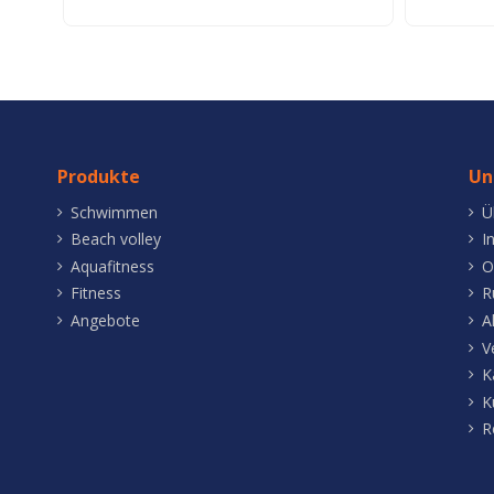
Produkte
Un
Schwimmen
Ü
Beach volley
I
Aquafitness
O
Fitness
R
Angebote
A
V
K
K
R