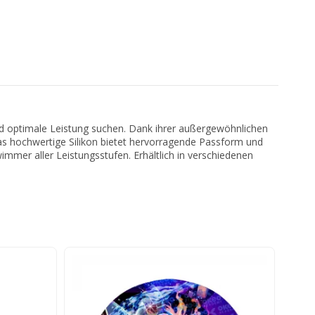
d optimale Leistung suchen. Dank ihrer außergewöhnlichen
as hochwertige Silikon bietet hervorragende Passform und
wimmer aller Leistungsstufen. Erhältlich in verschiedenen
-3