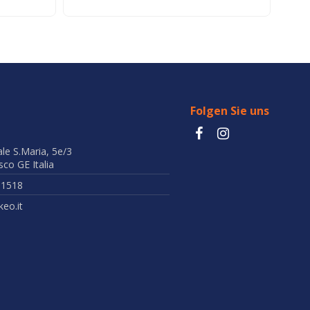
Folgen Sie uns
ale S.Maria, 5e/3
co GE Italia
51518
eo.it