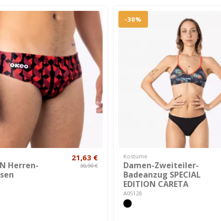
-30%
21,63 €
Kostüme
 Herren-
Damen-Zweiteiler-
30,90 €
sen
Badeanzug SPECIAL
EDITION CARETA
A05128