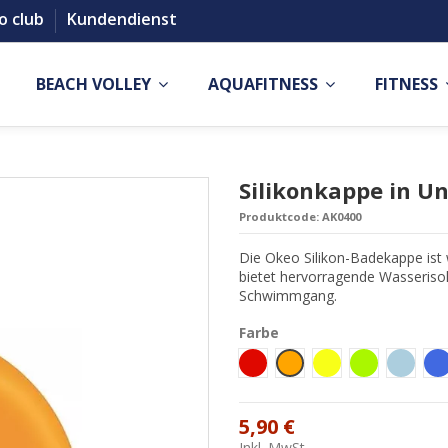
o club
Kundendienst
BEACH VOLLEY
AQUAFITNESS
FITNESS
Silikonkappe in Un
Produktcode:
AK0400
Die Okeo Silikon-Badekappe ist
bietet hervorragende Wasserisol
Schwimmgang.
Farbe
Rosso
Arancione
Giallo Fluo
Verde fluo
Celeste
R
5,90 €
Inkl. MwSt.