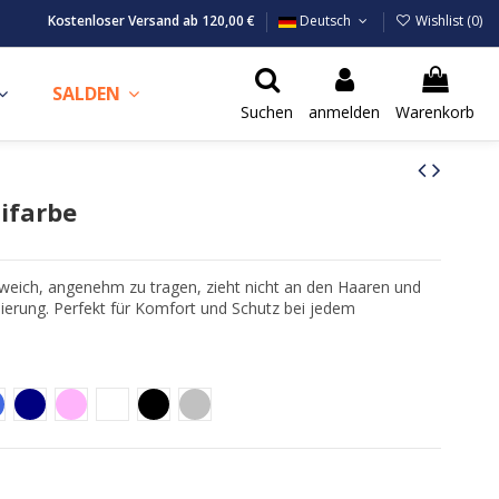
Kostenloser Versand ab 120,00 €
Deutsch
Wishlist (
0
)
SALDEN
Suchen
anmelden
Warenkorb
ifarbe
 weich, angenehm zu tragen, zieht nicht an den Haaren und
ierung. Perfekt für Komfort und Schutz bei jedem
oyal
Blu Navy
Rosa
Bianco
Nero
Argento