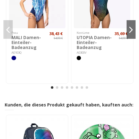
Frau
38,43 €
Kostüme
35,69 €
MALI Damen-
UTOPIA Damen-
54,90 €
54,90 €
Einteiler-
Einteiler-
Badeanzug
Badeanzug
A0103Q
A0300V
Kunden, die dieses Produkt gekauft haben, kauften auch: