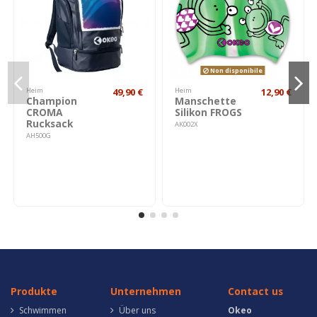
Non disponibile
Heim
49,90 €
Heim
12,90 €
Champion
Manschette
CROMA
Silikon FROGS
Rucksack
AK002X
AH500G
Produkte
Unternehmen
Contact us
Schwimmen
Über uns
Okeo