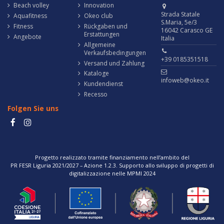
Beach volley
Innovation
Strada Statale
Aquafitness
Okeo club
S.Maria, 5e/3
Fitness
Rückgaben und
16042 Carasco GE
Erstattungen
Angebote
Italia
Allgemeine
Verkaufsbedingungen
+39 0185351518
Versand und Zahlung
Kataloge
infoweb@okeo.it
Kundendienst
Recesso
Folgen Sie uns
Progetto realizzato tramite finanziamento nell’ambito del
PR FESR Liguria 2021/2027 – Azione 1.2.3. Supporto allo sviluppo di progetti di
digitalizzazione nelle MPMI 2024