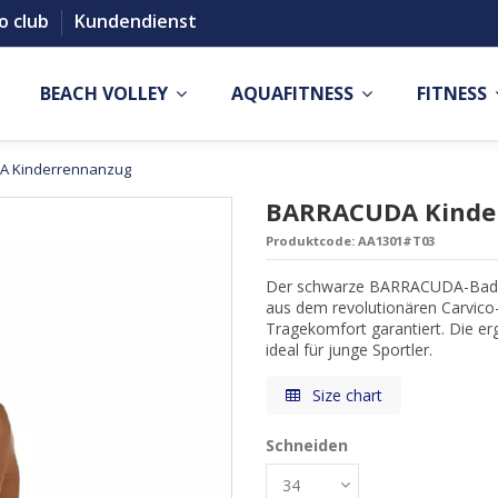
o club
Kundendienst
BEACH VOLLEY
AQUAFITNESS
FITNESS
A Kinderrennanzug
BARRACUDA Kinde
Produktcode:
AA1301#T03
Der schwarze BARRACUDA-Badeanz
aus dem revolutionären Carvico
Tragekomfort garantiert. Die e
ideal für junge Sportler.
Size chart
Schneiden