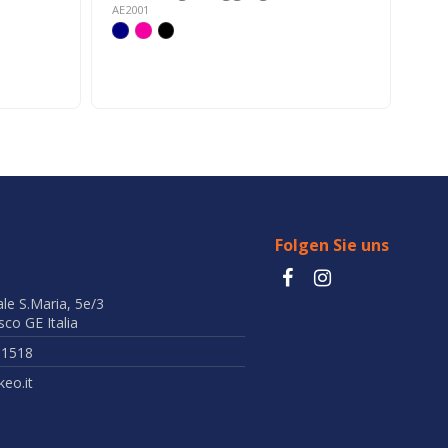
Re
AE2001
AA03
Folgen Sie uns
ale S.Maria, 5e/3
co GE Italia
51518
eo.it