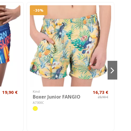
-30%
-1
19,90 €
Kind
16,73 €
Kind
Boxer Junior FANGIO
Ko
23,90 €
Ba
A7300C
A70