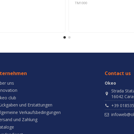
TM1000
ternehmen
Contact us
ber uns
Okeo
nnovation
Strada Stat
16042 Caras
keo club
ückgaben und Erstattungen
+39 01853
llgemeine Verkaufsbedingungen
infoweb@ok
ersand und Zahlung
ataloge