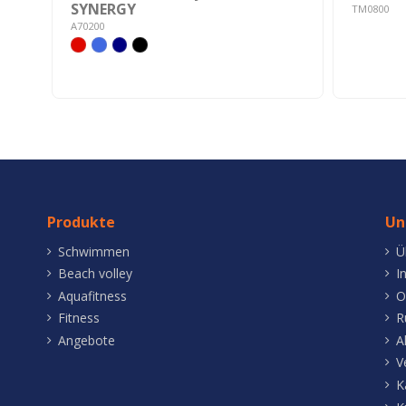
SYNERGY
TM0800
A70200
Produkte
Un
Schwimmen
Ü
Beach volley
I
Aquafitness
O
Fitness
R
Angebote
A
V
K