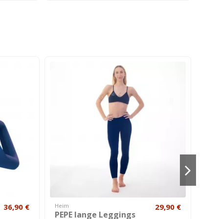
36,90 €
Heim
29,90 €
Mäd
PEPE lange Leggings
BA