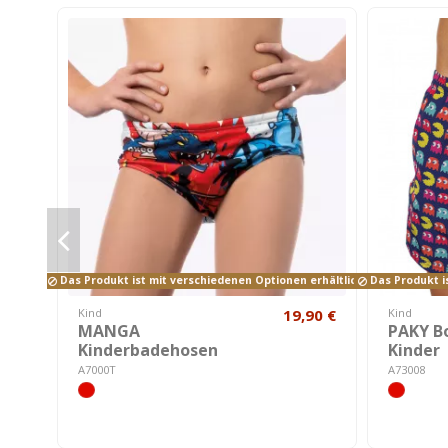
Das Produkt ist mit verschiedenen Optionen erhältlich.
Das Produkt is
Kind
19,90 €
Kind
MANGA
PAKY Bo
Kinderbadehosen
Kinder
A7000T
A73008