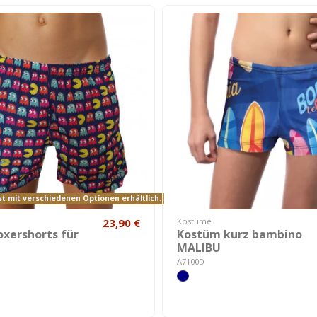
t mit verschiedenen Optionen erhältlich.
23,90 €
Kostüme
xershorts für
Kostüm kurz bambino
MALIBU
A7100D