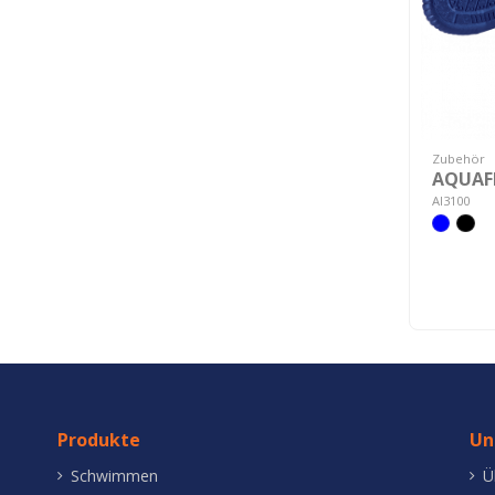
Zubehör
AQUAF
AI3100
Produkte
Un
Schwimmen
Ü