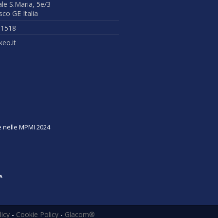
ale S.Maria, 5e/3
co GE Italia
51518
eo.it
ne nelle MPMI 2024
licy
-
Cookie Policy
-
Glacom®