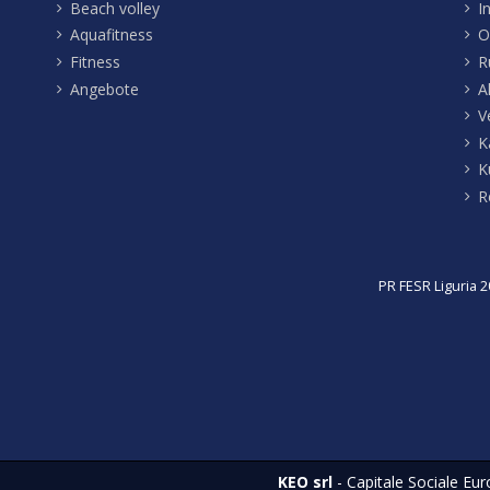
Beach volley
I
Aquafitness
O
Fitness
R
Angebote
A
V
K
K
R
PR FESR Liguria 2
KEO srl
- Capitale Sociale Eur