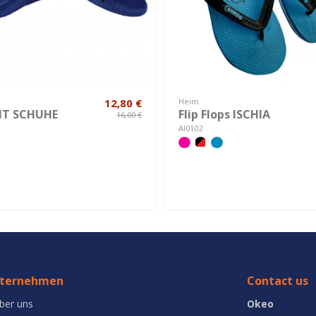
12,80 €
Heim
IT SCHUHE
Flip Flops ISCHIA
16,00 €
AI0102
ternehmen
Contact us
ber uns
Okeo