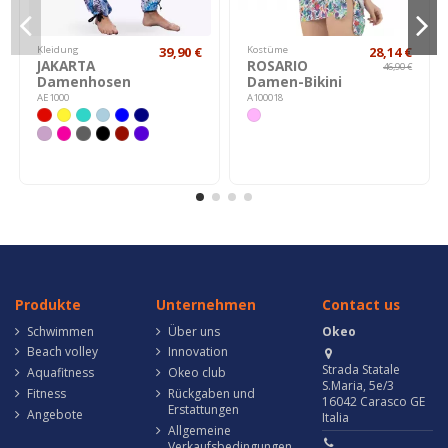
Kleidung
39,90 €
Kostüme
28,14 €
JAKARTA
ROSARIO
46,90 €
Damenhosen
Damen-Bikini
AE1000
A100018
Produkte
Unternehmen
Contact us
Schwimmen
Über uns
Okeo
Beach volley
Innovation
Strada Statale
Aquafitness
Okeo club
S.Maria, 5e/3
Fitness
Rückgaben und
16042 Carasco GE
Erstattungen
Angebote
Italia
Allgemeine
Verkaufsbedingungen