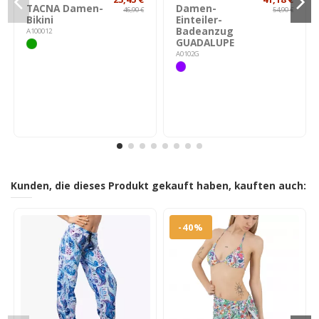
TACNA Damen-
Damen-
46,90 €
54,90 €
Bikini
Einteiler-
Badeanzug
A100012
GUADALUPE
A0102G
Kunden, die dieses Produkt gekauft haben, kauften auch:
-40%