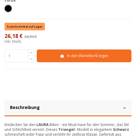
Farbe
Nero
Letzte Artikel auf Lager
26,18 €
34,90 €
-25%
Inkl. MwSt.
In den Warenkorb legen
Beschreibung
Entdecken Sie den
LAURA
Bikini – ein Must-have für den Sommer, das Stil
und Schlichtheit vereint. Dieses
Triangel-
Modell in elegantem
Schwarz
schmeichelt jeder Figur und verleiht ihr zeitlose Klasse. Gefertigt aus