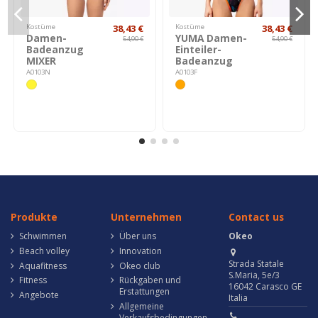
Kostüme
38,43 €
Kostüme
38,43 €
Damen-
YUMA Damen-
54,90 €
54,90 €
Badeanzug
Einteiler-
MIXER
Badeanzug
A0103N
A0103F
Produkte
Unternehmen
Contact us
Schwimmen
Über uns
Okeo
Beach volley
Innovation
Strada Statale
Aquafitness
Okeo club
S.Maria, 5e/3
Fitness
Rückgaben und
16042 Carasco GE
Erstattungen
Angebote
Italia
Allgemeine
Verkaufsbedingungen