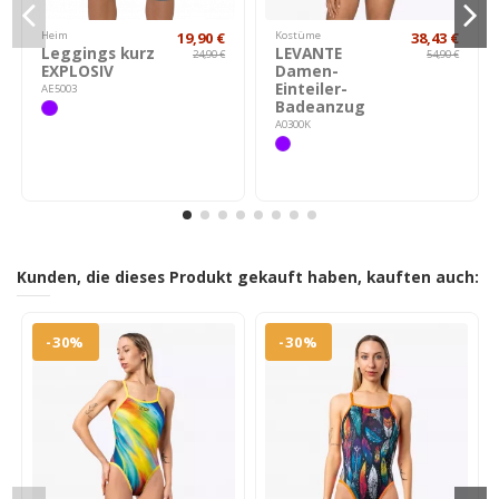
Heim
19,90 €
Kostüme
38,43 €
Leggings kurz
LEVANTE
24,90 €
54,90 €
EXPLOSIV
Damen-
Einteiler-
AE5003
Badeanzug
A0300K
Kunden, die dieses Produkt gekauft haben, kauften auch:
-30%
-30%