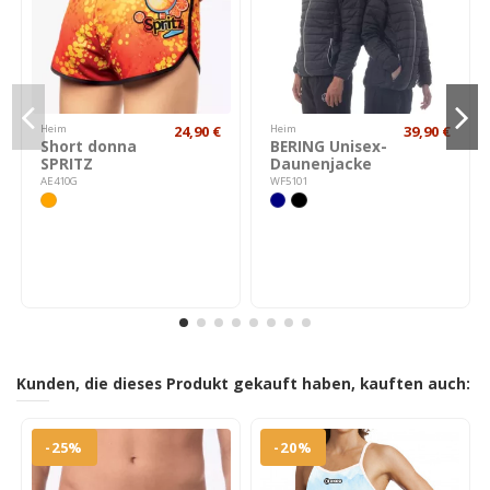
Heim
24,90 €
Heim
39,90 €
Short donna
BERING Unisex-
SPRITZ
Daunenjacke
AE410G
WF5101
Kunden, die dieses Produkt gekauft haben, kauften auch:
-25%
-20%