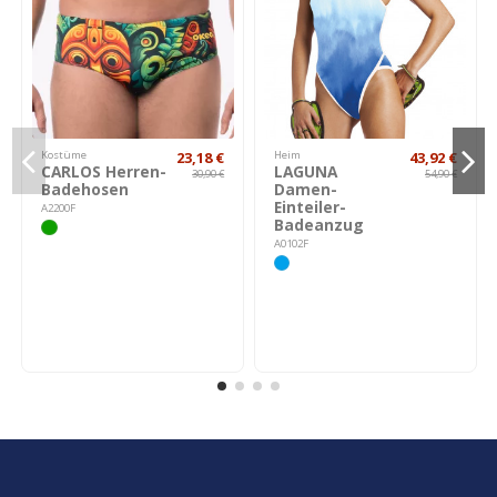
Kostüme
23,18 €
Heim
43,92 €
CARLOS Herren-
LAGUNA
30,90 €
54,90 €
Badehosen
Damen-
Einteiler-
A2200F
Badeanzug
A0102F