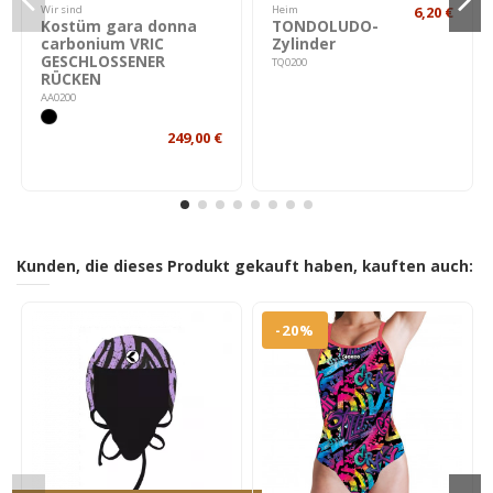
Wir sind
Heim
6,20 €
Kostüm gara donna
TONDOLUDO-
carbonium VRIC
Zylinder
GESCHLOSSENER
TQ0200
RÜCKEN
AA0200
249,00 €
Kunden, die dieses Produkt gekauft haben, kauften auch:
-20%