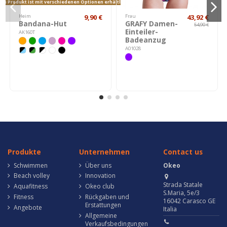
as Produkt ist mit verschiedenen Optionen erhältlich.
Heim
9,90 €
Frau
43,92 €
Bandana-Hut
GRAFY Damen-
54,90 €
Einteiler-
AK160T
Badeanzug
A01028
Produkte
Unternehmen
Contact us
Schwimmen
Über uns
Okeo
Beach volley
Innovation
Strada Statale
Aquafitness
Okeo club
S.Maria, 5e/3
Fitness
Rückgaben und
16042 Carasco GE
Erstattungen
Angebote
Italia
Allgemeine
Verkaufsbedingungen