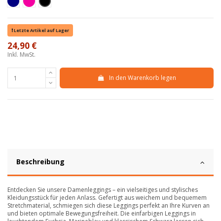
Blu Navy
Fucsia
Nero
Letzte Artikel auf Lager
24,90 €
Inkl. MwSt.
In den Warenkorb legen
Beschreibung
Entdecken Sie unsere Damenleggings – ein vielseitiges und stylisches
Kleidungsstück für jeden Anlass. Gefertigt aus weichem und bequemem
Stretchmaterial, schmiegen sich diese Leggings perfekt an Ihre Kurven an
und bieten optimale Bewegungsfreiheit. Die einfarbigen Leggings in