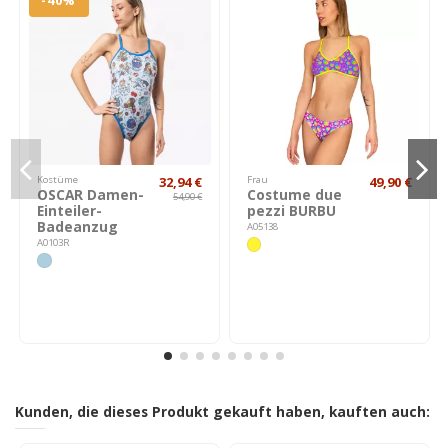
-40%
Kostüme
32,94 €
Frau
49,90 €
OSCAR Damen-
Costume due
54,90 €
Einteiler-
pezzi BURBU
Badeanzug
A05138
A0103R
Kunden, die dieses Produkt gekauft haben, kauften auch: