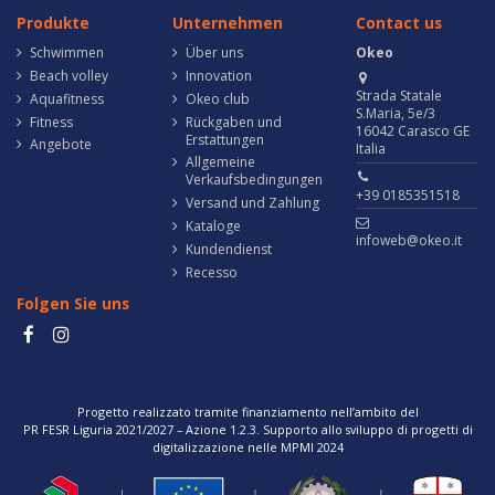
Produkte
Unternehmen
Contact us
Schwimmen
Über uns
Okeo
Beach volley
Innovation
Strada Statale
Aquafitness
Okeo club
S.Maria, 5e/3
Fitness
Rückgaben und
16042 Carasco GE
Erstattungen
Angebote
Italia
Allgemeine
Verkaufsbedingungen
+39 0185351518
Versand und Zahlung
Kataloge
infoweb@okeo.it
Kundendienst
Recesso
Folgen Sie uns
Progetto realizzato tramite finanziamento nell’ambito del
PR FESR Liguria 2021/2027 – Azione 1.2.3. Supporto allo sviluppo di progetti di
digitalizzazione nelle MPMI 2024