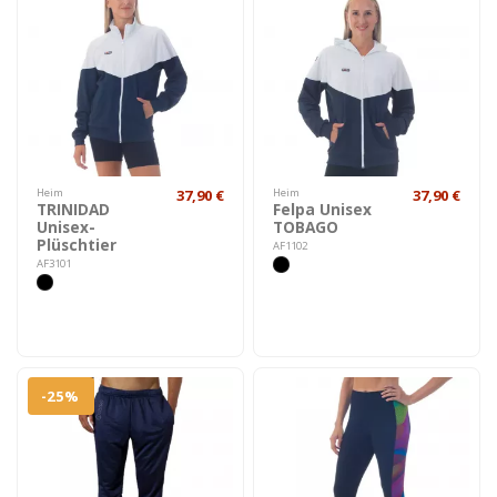
Heim
37,90 €
Heim
37,90 €
TRINIDAD
Felpa Unisex
Unisex-
TOBAGO
Plüschtier
AF1102
AF3101
-25%