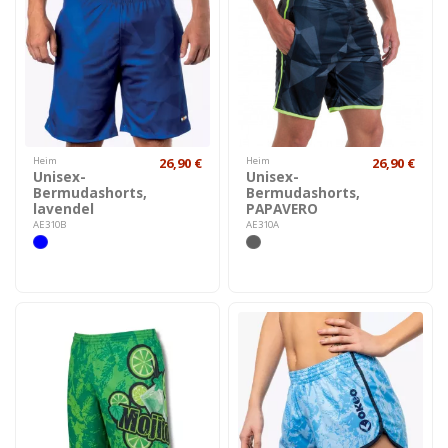
Heim
26,90 €
Heim
26,90 €
Unisex-
Unisex-
Bermudashorts,
Bermudashorts,
lavendel
PAPAVERO
AE310B
AE310A