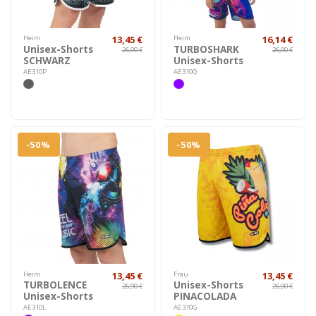
Heim
13,45 €
Heim
16,14 €
Unisex-Shorts
TURBOSHARK
26,90 €
26,90 €
SCHWARZ
Unisex-Shorts
AE310P
AE310Q
-50%
-50%
Heim
13,45 €
Frau
13,45 €
TURBOLENCE
Unisex-Shorts
26,90 €
26,90 €
Unisex-Shorts
PINACOLADA
AE310L
AE310G