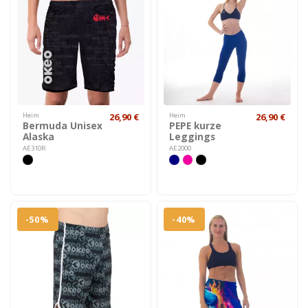
Heim
26,90 €
Heim
26,90 €
Bermuda Unisex
PEPE kurze
Alaska
Leggings
AE310R
AE2000
-50%
-40%