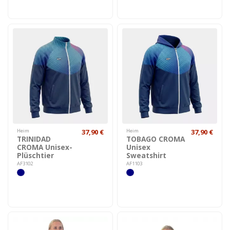
Heim
37,90 €
Heim
37,90 €
TRINIDAD
TOBAGO CROMA
CROMA Unisex-
Unisex
Plüschtier
Sweatshirt
AF3102
AF1103