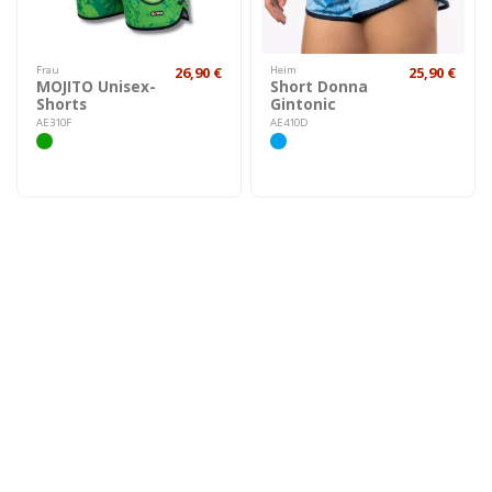
Frau
26,90 €
Heim
25,90 €
MOJITO Unisex-
Short Donna
Shorts
Gintonic
AE310F
AE410D
-30%
Heim
18,13 €
Heim
25,90 €
Shorts Donna
Shorts donna
25,90 €
Graphics
CALIFORNIA
KALIFORNIEN
AE4106