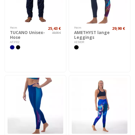
Heim
25,43 €
Heim
29,90 €
TUCANO Unisex-
AMETHYST lange
33,90 €
Hose
Leggings
AF3102
AE500R