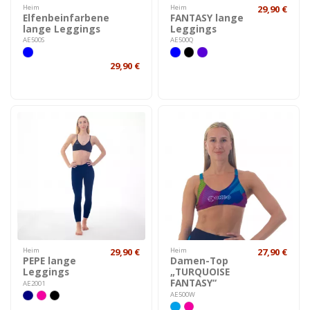
Heim
Heim
29,90 €
Elfenbeinfarbene
FANTASY lange
lange Leggings
Leggings
AE500S
AE500Q
29,90 €
Heim
29,90 €
Heim
27,90 €
PEPE lange
Damen-Top
Leggings
„TURQUOISE
FANTASY“
AE2001
AE500W