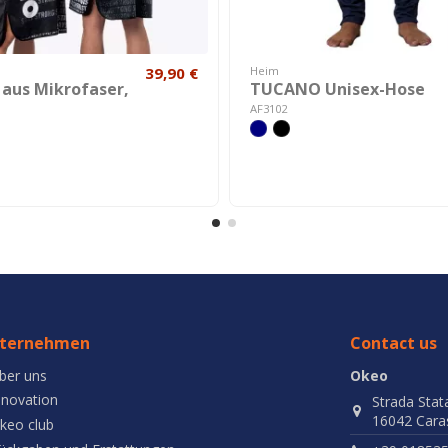
39,90 €
Heim
 aus Mikrofaser,
TUCANO Unisex-Hose
AF3102
ternehmen
Contact us
ber uns
Okeo
nnovation
Strada Stat
16042 Caras
keo club