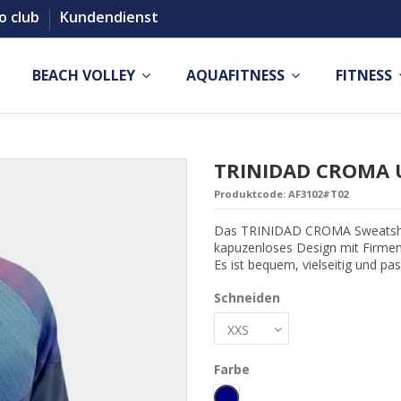
o club
Kundendienst
BEACH VOLLEY
AQUAFITNESS
FITNESS
TRINIDAD CROMA U
Produktcode:
AF3102#T02
Das TRINIDAD CROMA Sweatshirt 
kapuzenloses Design mit Firme
Es ist bequem, vielseitig und pa
Schneiden
Farbe
Blu Navy