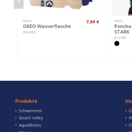
Heim
7,00 €
Heim
OKEO Wasserflasche
Poncho
STARK
WG0200
AC2108
Produkte
Un
Schwimmen
Ü
Beach volley
I
Aquafitness
O