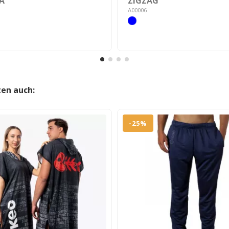
A
ZIGZAG
A00006
ten auch:
-25%