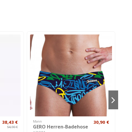
-4
38,43 €
Mann
30,90 €
Hei
GERO Herren-Badehose
Si
54,90 €