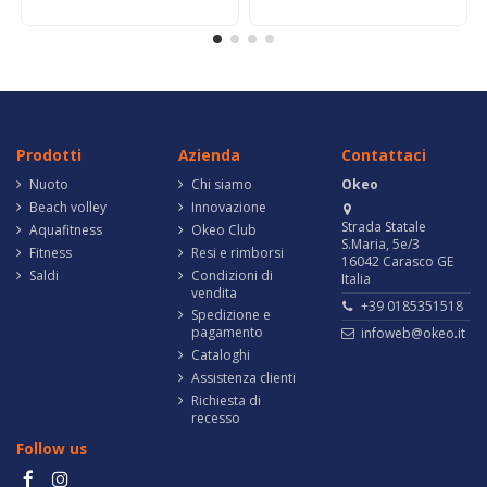
Prodotti
Azienda
Contattaci
Nuoto
Chi siamo
Okeo
Beach volley
Innovazione
Strada Statale
Aquafitness
Okeo Club
S.Maria, 5e/3
Fitness
Resi e rimborsi
16042 Carasco GE
Saldi
Condizioni di
Italia
vendita
+39 0185351518
Spedizione e
pagamento
infoweb@okeo.it
Cataloghi
Assistenza clienti
Richiesta di
recesso
Follow us