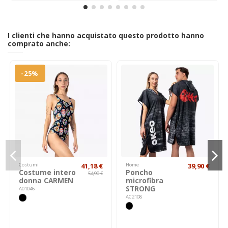
I clienti che hanno acquistato questo prodotto hanno
comprato anche:
-25%
Costumi
41,18 €
Home
39,90 €
Costume intero
Poncho
54,90 €
donna CARMEN
microfibra
STRONG
A01046
AC2108