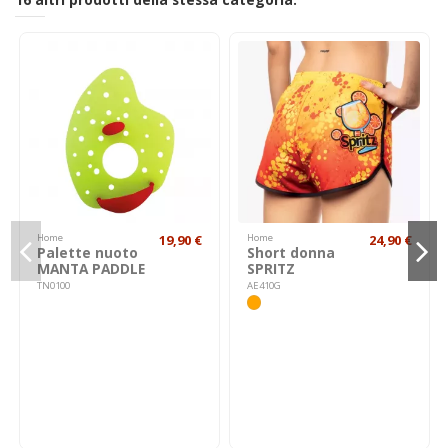
Home
19,90 €
Home
24,90 €
Palette nuoto
Short donna
MANTA PADDLE
SPRITZ
TN0100
AE410G