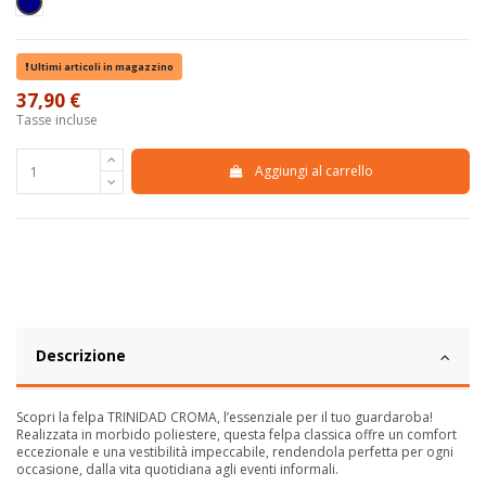
Blu Navy
Ultimi articoli in magazzino
37,90 €
Tasse incluse
Aggiungi al carrello
Descrizione
Scopri la felpa TRINIDAD CROMA, l’essenziale per il tuo guardaroba!
Realizzata in morbido poliestere, questa felpa classica offre un comfort
eccezionale e una vestibilità impeccabile, rendendola perfetta per ogni
occasione, dalla vita quotidiana agli eventi informali.