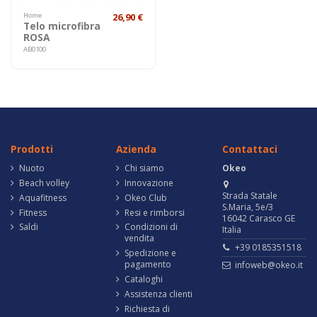
Home
26,90 €
Telo microfibra
ROSA
AB0100
Prodotti
Azienda
Contattaci
Nuoto
Chi siamo
Okeo
Beach volley
Innovazione
Strada Statale
Aquafitness
Okeo Club
S.Maria, 5e/3
Fitness
Resi e rimborsi
16042 Carasco GE
Saldi
Condizioni di
Italia
vendita
+39 0185351518
Spedizione e
pagamento
infoweb@okeo.it
Cataloghi
Assistenza clienti
Richiesta di