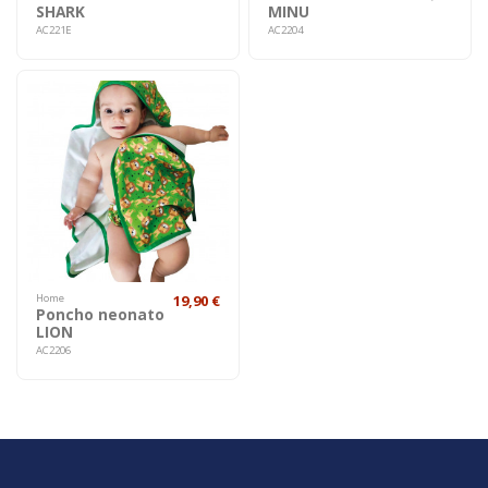
SHARK
MINU
AC221E
AC2204
Home
19,90 €
Poncho neonato
LION
AC2206