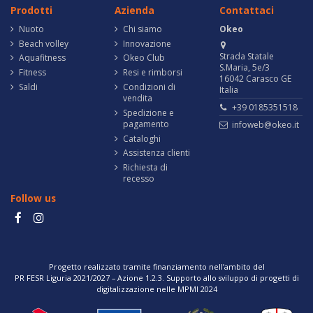
Prodotti
Azienda
Contattaci
Nuoto
Chi siamo
Okeo
Beach volley
Innovazione
Strada Statale
Aquafitness
Okeo Club
S.Maria, 5e/3
Fitness
Resi e rimborsi
16042 Carasco GE
Saldi
Condizioni di
Italia
vendita
+39 0185351518
Spedizione e
pagamento
infoweb@okeo.it
Cataloghi
Assistenza clienti
Richiesta di
recesso
Follow us
Progetto realizzato tramite finanziamento nell’ambito del
PR FESR Liguria 2021/2027 – Azione 1.2.3. Supporto allo sviluppo di progetti di
digitalizzazione nelle MPMI 2024