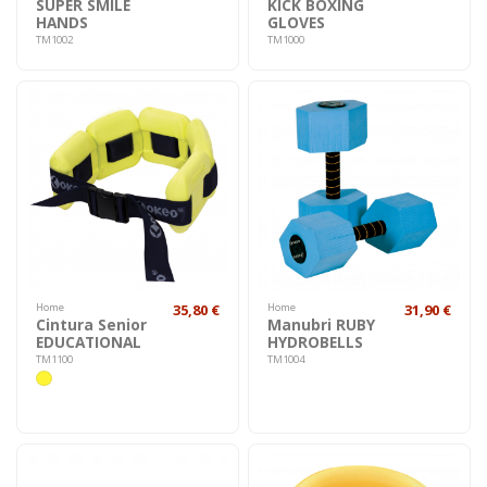
SUPER SMILE
KICK BOXING
HANDS
GLOVES
TM1002
TM1000
Home
35,80 €
Home
31,90 €
Cintura Senior
Manubri RUBY
EDUCATIONAL
HYDROBELLS
TM1100
TM1004