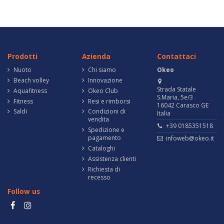
Prodotti
Azienda
Contattaci
Nuoto
Chi siamo
Okeo
Beach volley
Innovazione
Strada Statale
Aquafitness
Okeo Club
S.Maria, 5e/3
Fitness
Resi e rimborsi
16042 Carasco GE
Saldi
Condizioni di
Italia
vendita
+39 0185351518
Spedizione e
pagamento
infoweb@okeo.it
Cataloghi
Assistenza clienti
Richiesta di
recesso
Follow us