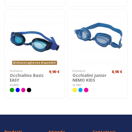
Alcune taglie non disponibili
Occhialini
9,90 €
Occhialini
8,90 €
Occhialino Basic
Occhialini junior
EASY
NEMO KIDS
AL0002
AL1001
Prodotti
Azienda
Contattaci