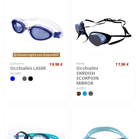
Alcune taglie non disponibili
Occhialini
19,90 €
Home
17,90 €
Occhialini LASER
Occhialini
SWEDISH
AL010M
SCORPION
MIRROR
AL0301