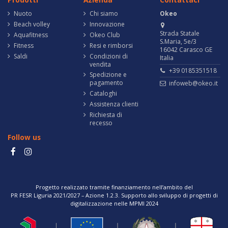
Nuoto
Chi siamo
Okeo
Beach volley
Innovazione
Strada Statale
Aquafitness
Okeo Club
S.Maria, 5e/3
Fitness
Resi e rimborsi
16042 Carasco GE
Saldi
Condizioni di
Italia
vendita
+39 0185351518
Spedizione e
pagamento
infoweb@okeo.it
Cataloghi
Assistenza clienti
Richiesta di
recesso
Follow us
Progetto realizzato tramite finanziamento nell’ambito del
PR FESR Liguria 2021/2027 – Azione 1.2.3. Supporto allo sviluppo di progetti di
digitalizzazione nelle MPMI 2024