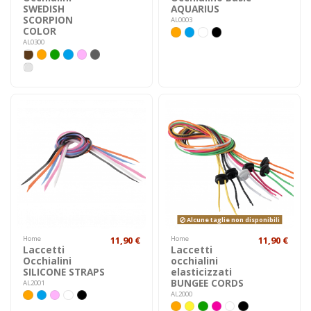
SWEDISH
AQUARIUS
SCORPION
AL0003
COLOR
AL0300
Alcune taglie non disponibili
Home
11,90 €
Home
11,90 €
Laccetti
Laccetti
Occhialini
occhialini
SILICONE STRAPS
elasticizzati
BUNGEE CORDS
AL2001
AL2000