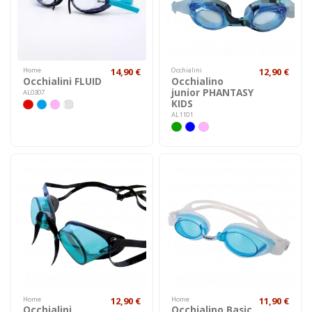
Home
14,90 €
Occhialini
12,90 €
Occhialini FLUID
Occhialino
junior PHANTASY
AL0307
KIDS
AL1101
Home
12,90 €
Home
11,90 €
Occhialini
Occhialino Basic