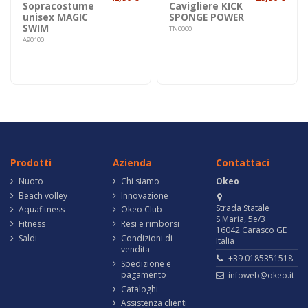
Sopracostume
Cavigliere KICK
unisex MAGIC
SPONGE POWER
SWIM
TN0000
A90100
Prodotti
Azienda
Contattaci
Nuoto
Chi siamo
Okeo
Beach volley
Innovazione
Strada Statale
Aquafitness
Okeo Club
S.Maria, 5e/3
Fitness
Resi e rimborsi
16042 Carasco GE
Saldi
Condizioni di
Italia
vendita
+39 0185351518
Spedizione e
pagamento
infoweb@okeo.it
Cataloghi
Assistenza clienti