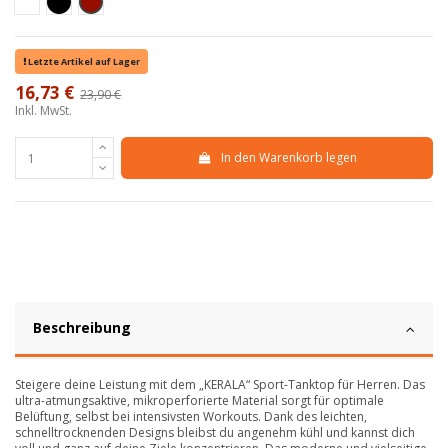
Bianco
Nero
Bordeaux
Letzte Artikel auf Lager
16,73 €
23,90 €
-30%
Inkl. MwSt.
In den Warenkorb legen
Beschreibung
Steigere deine Leistung mit dem „KERALA“ Sport-Tanktop für Herren. Das
ultra-atmungsaktive, mikroperforierte Material sorgt für optimale
Belüftung, selbst bei intensivsten Workouts. Dank des leichten,
schnelltrocknenden Designs bleibst du angenehm kühl und kannst dich