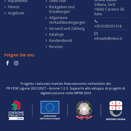
Aquafitness
Okeo club
S.Maria, 5e/3
Fitness
Rückgaben und
16042 Carasco GE
Erstattungen
Angebote
Italia
Allgemeine
Verkaufsbedingungen
+39 0185351518
Versand und Zahlung
Kataloge
infoweb@okeo.it
Kundendienst
Recesso
Folgen Sie uns
Progetto realizzato tramite finanziamento nell’ambito del
PR FESR Liguria 2021/2027 – Azione 1.2.3. Supporto allo sviluppo di progetti di
digitalizzazione nelle MPMI 2024