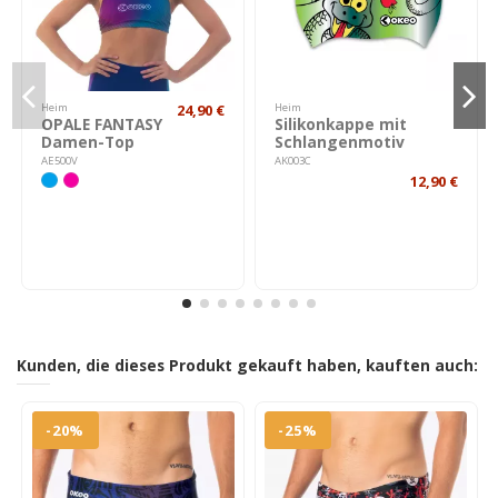
Heim
24,90 €
Heim
OPALE FANTASY
Silikonkappe mit
Damen-Top
Schlangenmotiv
AE500V
AK003C
12,90 €
Kunden, die dieses Produkt gekauft haben, kauften auch:
-20%
-25%