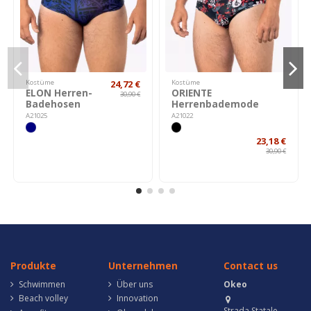
Kostüme
24,72 €
Kostüme
ELON Herren-
ORIENTE
30,90 €
Badehosen
Herrenbademode
A21025
A21022
23,18 €
30,90 €
Produkte
Unternehmen
Contact us
Schwimmen
Über uns
Okeo
Beach volley
Innovation
Strada Statale