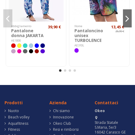
Abbigliamento
39,90 €
Home
13,45 €
Pantalone
Pantaloncino
26,90 €
donna JAKARTA
unisex
TURBOLENCE
AE1000
AE310L
Prodotti
Azienda
Contattaci
Nuoto
Chi siamo
Okeo
Beach volley
Innovazione
Strada Statale
Aquafitness
Okeo Club
S.Maria, 5e/3
Fitness
Resi e rimborsi
16042 Carasco GE