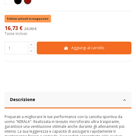
Bianco
Nero
Bordeaux
Ultimi articoli in magazzino
16,73 €
23,90 €
-30%
Tasse incluse
Aggiungi al carrello
Descrizione
Preparati a migliorare le tue performance con la canotta sportiva da
uomo "KERALA". Realizzata in tessuto microforato ultra traspirante,
garantisce una ventilazione ottimale anche durante gli allenamenti più
intensi. La sua leggerezza e capacità di asciugarsi rapidamente ti