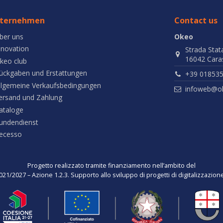
ternehmen
Contact us
ber uns
Okeo
nnovation
Strada Stat
16042 Caras
keo club
ückgaben und Erstattungen
+39 01853
llgemeine Verkaufsbedingungen
infoweb@ok
ersand und Zahlung
ataloge
undendienst
ecesso
Progetto realizzato tramite finanziamento nell’ambito del
021/2027 – Azione 1.2.3. Supporto allo sviluppo di progetti di digitalizzazio