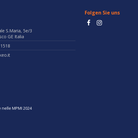
Folgen Sie uns
ale S.Maria, 5e/3
co GE Italia
51518
eo.it
ne nelle MPMI 2024