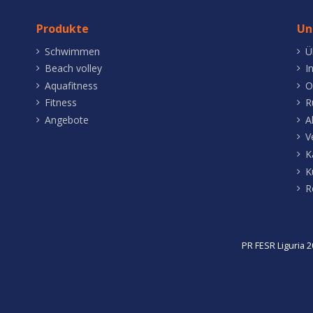
Produkte
Un
Schwimmen
Ü
Beach volley
I
Aquafitness
O
Fitness
R
Angebote
A
V
K
K
R
PR FESR Liguria 2