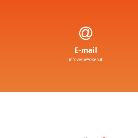
E-mail
infoweb@okeo.it