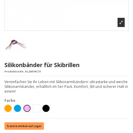
Silikonbänder für Skibrillen
Produktcode:
AL2001#C31
Vereinfachen Sie Ihr Leben mit Silikonarmbändern: ultrastarke und weiche
Silikonarmbänder, erhältlich im 5er-Pack. Komfort, Stil und sicherer Halt in
einem!
Farbe
Arancione
Azzurro
Rosa
Bianco
Nero
Letzte Artikel auf Lager