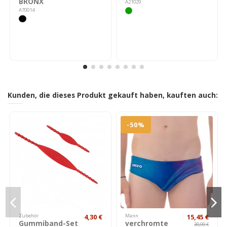
BRONX
A21029
A70014
Kunden, die dieses Produkt gekauft haben, kauften auch:
-50%
Zubehör
4,30 €
Mann
15,45 €
Gummiband-Set
verchromte
30,90 €