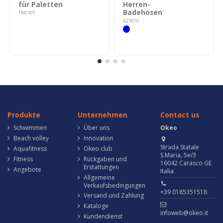
für Paletten
Herren-
Badehosen
TN0107
A2101U
Produkte
Unternehmen
Contact us
Schwimmen
Über uns
Okeo
Beach volley
Innovation
Strada Statale
Aquafitness
Okeo club
S.Maria, 5e/3
Fitness
Rückgaben und
16042 Carasco GE
Erstattungen
Angebote
Italia
Allgemeine
Verkaufsbedingungen
+39 0185351518
Versand und Zahlung
Kataloge
infoweb@okeo.it
Kundendienst