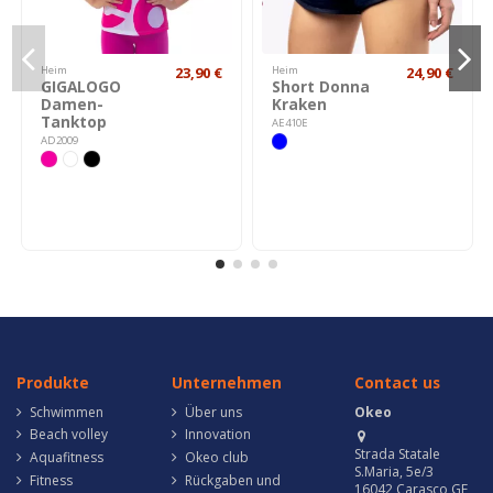
Heim
23,90 €
Heim
24,90 €
GIGALOGO
Short Donna
Damen-
Kraken
Tanktop
AE410E
AD2009
Produkte
Unternehmen
Contact us
Schwimmen
Über uns
Okeo
Beach volley
Innovation
Strada Statale
Aquafitness
Okeo club
S.Maria, 5e/3
Fitness
Rückgaben und
16042 Carasco GE