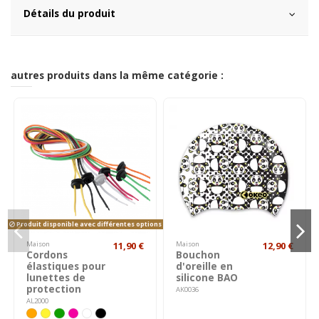
Détails du produit
autres produits dans la même catégorie :
Produit disponible avec différentes options
Maison
11,90 €
Maison
12,90 €
Cordons
Bouchon
élastiques pour
d'oreille en
lunettes de
silicone BAO
protection
AK0036
AL2000