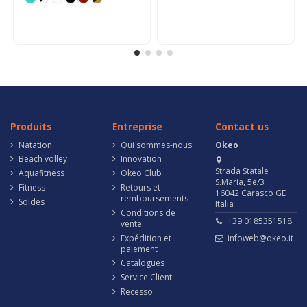
Produits
Entreprise
Contact us
Natation
Qui sommes-nous
Okeo
Beach volley
Innovation
Strada Statale
Aquafitness
Okeo Club
S.Maria, 5e/3
Fitness
Retours et
16042 Carasco GE
remboursements
Soldes
Italia
Conditions de
+39 0185351518
vente
Expédition et
infoweb@okeo.it
paiement
Catalogues
Service Client
Recesso