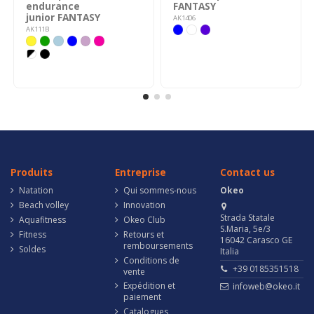
endurance
FANTASY
junior FANTASY
AK1406
AK111B
Produits
Entreprise
Contact us
Natation
Qui sommes-nous
Okeo
Beach volley
Innovation
Strada Statale
Aquafitness
Okeo Club
S.Maria, 5e/3
Fitness
Retours et
16042 Carasco GE
remboursements
Soldes
Italia
Conditions de
+39 0185351518
vente
Expédition et
infoweb@okeo.it
paiement
Catalogues