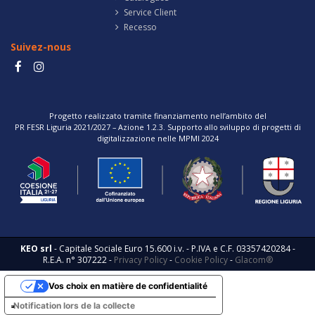
Service Client
Recesso
Suivez-nous
Progetto realizzato tramite finanziamento nell’ambito del
PR FESR Liguria 2021/2027 – Azione 1.2.3. Supporto allo sviluppo di progetti di
digitalizzazione nelle MPMI 2024
KEO srl
- Capitale Sociale Euro 15.600 i.v. - P.IVA e C.F. 03357420284 -
R.E.A. n° 307222 -
Privacy Policy
-
Cookie Policy
-
Glacom®
Vos choix en matière de confidentialité
Notification lors de la collecte