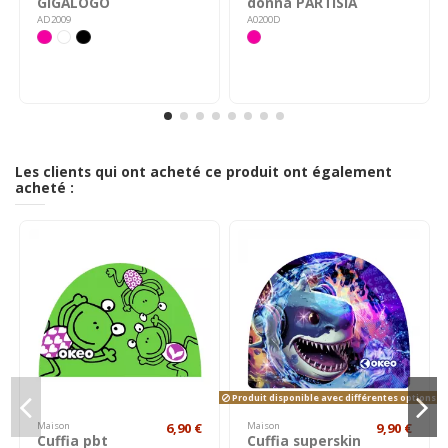
GIGALOGO
donna PARTISIA
AD2009
A0200D
Les clients qui ont acheté ce produit ont également
acheté :
Produit disponible avec différentes options
Maison
6,90 €
Maison
9,90 €
Cuffia pbt
Cuffia superskin