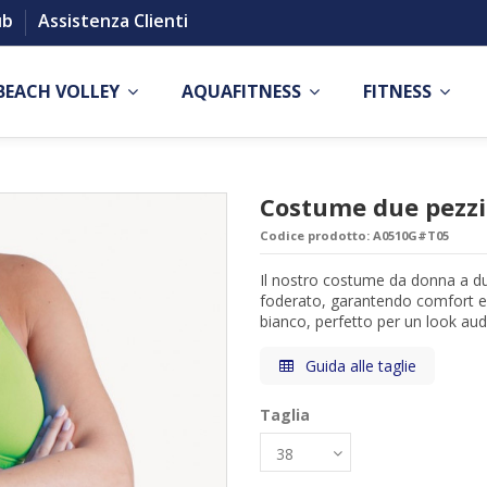
ub
Assistenza Clienti
BEACH VOLLEY
AQUAFITNESS
FITNESS
Costume due pezzi
Codice prodotto:
A0510G#T05
Il nostro costume da donna a du
foderato, garantendo comfort e s
bianco, perfetto per un look a
Guida alle taglie
Taglia