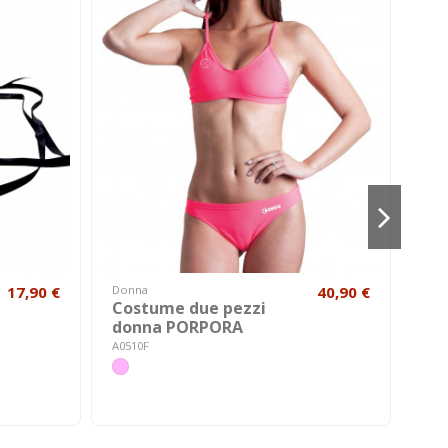
17,90 €
Donna
40,90 €
Don
Costume due pezzi
Co
donna PORPORA
do
A0510F
A051