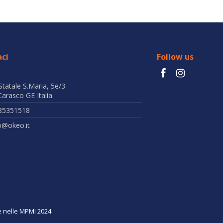
ci
Follow us
Statale S.Maria, 5e/3
arasco GE Italia
85351518
b@okeo.it
ne nelle MPMI 2024