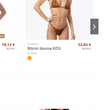
ili
18,13 €
Costumi
32,83 €
Hom
Bikini donna KOS
Gi
25,90 €
46,90 €
A1001E