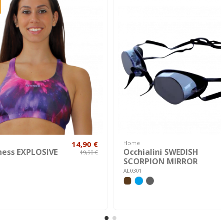
14,90 €
Home
ness EXPLOSIVE
Occhialini SWEDISH
19,90 €
SCORPION MIRROR
AL0301