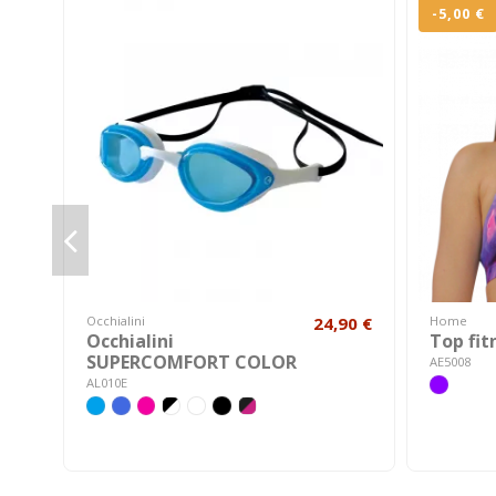
-5,00 €
Occhialini
24,90 €
Home
Occhialini
Top fit
SUPERCOMFORT COLOR
AE5008
AL010E