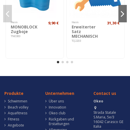
Heim
9,90 €
Heim
31,30 €
MONOBLOCK
Erweiterter
Zugboje
Satz
MECHANISCH
TN0300
TQ2203
Produkte
Unternehmen
Contact us
Schwimmen
Über uns
Okeo
Beach volley
Innovation
Strada Statale
Aquafitness
Okeo club
S.Maria, 5e/3
Fitness
Rückgaben und
16042 Carasco GE
Erstattungen
Angebote
Italia
Allgemeine