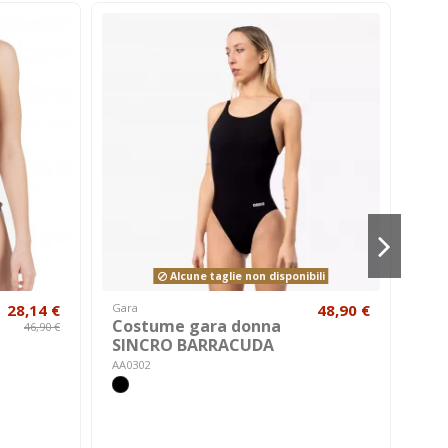
Alcune taglie non disponibili
28,14 €
Gara
48,90 €
Hom
Costume gara donna
Bor
46,90 €
SINCRO BARRACUDA
AH1
AA0302