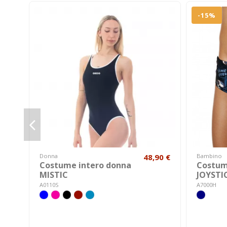
-15%
Donna
48,90 €
Bambino
Costume intero donna
Costum
MISTIC
JOYSTI
A0110S
A7000H