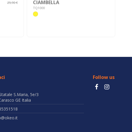
CIAMBELLA
Ma
29,90 €
HY
TQ1000
TM1
ci
Follow us
Statale S.Maria, 5e/3
arasco GE Italia
85351518
b@okeo.it