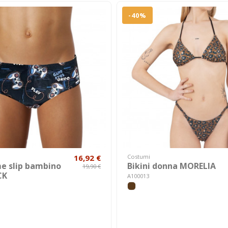
-40%
16,92 €
Costumi
e slip bambino
Bikini donna MORELIA
19,90 €
CK
A100013