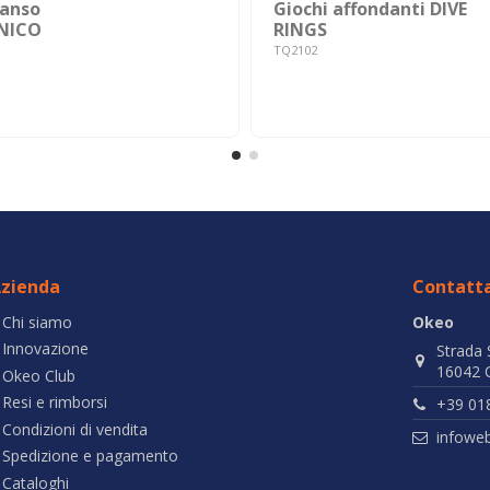
panso
Giochi affondanti DIVE
NICO
RINGS
TQ2102
zienda
Contatta
Chi siamo
Okeo
Innovazione
Strada 
16042 C
Okeo Club
Resi e rimborsi
+39 01
Condizioni di vendita
infowe
Spedizione e pagamento
Cataloghi