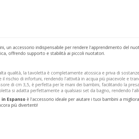
i, un accessorio indispensabile per rendere l'apprendimento del nuoto
ica, offrendo supporto e stabilità ai piccoli nuotatori.
 alta qualità, la tavoletta è completamente atossica e priva di sostan
il rischio di infortuni, rendendo l'attività in acqua più piacevole e tranq
re di cm 3,5, è perfetta per le mani dei bambini, facilitando la presa e
avoletta si adatta perfettamente a qualsiasi set da bagno, rendendo l'
 in Espanso
è l'accessorio ideale per aiutare i tuoi bambini a migliora
cora più divertenti!