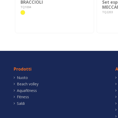
BRACCIOLI
Set es
MECCA
TQ1004
TQ2203
Prodotti
A
Nuoto
Beach volley
Aquafitness
Fitness
Saldi