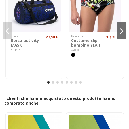
Home
27,90 €
Bambino
19,90 €
Borsa activity
Costume slip
MASK
bambino YEAH
AH111A
A7000U
I clienti che hanno acquistato questo prodotto hanno
comprato anche: