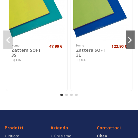
Home
47,90 €
Home
122,90 €
Zattera SOFT
Zattera SOFT
3S
3L
TQ3007
TQ3006
Prodotti
Azienda
Contattaci
Nuoto
Chi siamo
Okeo