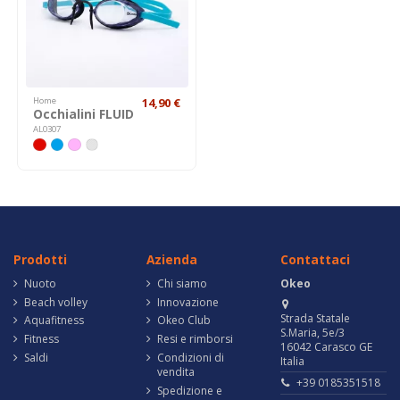
Home
14,90 €
Occhialini FLUID
AL0307
Prodotti
Azienda
Contattaci
Nuoto
Chi siamo
Okeo
Beach volley
Innovazione
Strada Statale
Aquafitness
Okeo Club
S.Maria, 5e/3
Fitness
Resi e rimborsi
16042 Carasco GE
Saldi
Condizioni di
Italia
vendita
+39 0185351518
Spedizione e