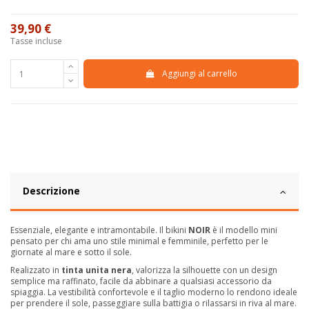
39,90 €
Tasse incluse
Aggiungi al carrello
Descrizione
Essenziale, elegante e intramontabile. Il bikini
NOIR
è il modello mini
pensato per chi ama uno stile minimal e femminile, perfetto per le
giornate al mare e sotto il sole.
Realizzato in
tinta unita nera
, valorizza la silhouette con un design
semplice ma raffinato, facile da abbinare a qualsiasi accessorio da
spiaggia. La vestibilità confortevole e il taglio moderno lo rendono ideale
per prendere il sole, passeggiare sulla battigia o rilassarsi in riva al mare.