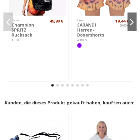
Heim
49,90 €
Heim
19,44 €
Champion
SARANDI
29,90 €
SPRITZ
Herren-
Rucksack
Boxershorts
AH500L
A3100V
Kunden, die dieses Produkt gekauft haben, kauften auch: