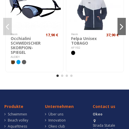
Heim
17,90 €
Heim
37,90 €
Occhialini
Felpa Unisex
SCHWEDISCHER
TOBAGO
SKORPION-
AF1102
SPIEGEL
AL0301
Produkte
Unternehmen
Contact us
Schwimmen
Über uns
Okeo
Beach volley
Innovation
Strada Statale
Aquafitness
Okeo club