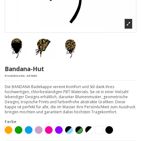
Bandana-Hut
Produktcode:
AK160S
Die BANDANA Badekappe vereint Komfort und Stil dank ihres
hochwertigen, chlorbeständigen PBT-Materials. Sie ist in einer Vielzahl
lebendiger Designs erhältlich, darunter Blumenmuster, geometrische
Designs, tropische Prints und farbenfrohe abstrakte Grafiken. Diese
Kappe ist perfekt für alle, die im Wasser ihre Persönlichkeit zum Ausdruck
bringen möchten und garantiert dabei höchsten Tragekomfort.
Farbe
Arancione
Verde
Azzurro
Lilla
Fucsia
Viola
Nero-Celeste
Nero-Verde
Bianco-Nero
Bianco
Nero