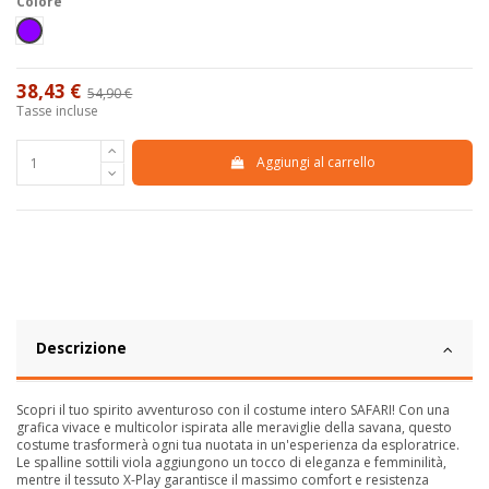
Colore
Viola
38,43 €
54,90 €
-30%
Tasse incluse
Aggiungi al carrello
Descrizione
Scopri il tuo spirito avventuroso con il costume intero SAFARI! Con una
grafica vivace e multicolor ispirata alle meraviglie della savana, questo
costume trasformerà ogni tua nuotata in un'esperienza da esploratrice.
Le spalline sottili viola aggiungono un tocco di eleganza e femminilità,
mentre il tessuto X-Play garantisce il massimo comfort e resistenza