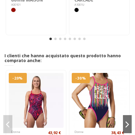
A00101
A1001U
I clienti che hanno acquistato questo prodotto hanno
comprato anche:
-20%
-30%
Donna
43,92 €
Donna
38,43 €