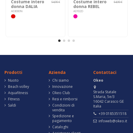
Costume intero
Costume intero
54,90 €
54,90 €
donna DALIA
donna REBEL
A03000N
A0102D
Prodotti
Azienda
Contattaci
Nuoto
Chi siamo
Okeo
Beach volley
Innovazione
Strada Statale
Aquafitness
Okeo Club
S.Maria, 5e/3
Fitness
Resi e rimborsi
16042 Carasco GE
Saldi
Condizioni di
Italia
vendita
+39 0185351518
Spedizione e
pagamento
infoweb@okeo.it
Cataloghi