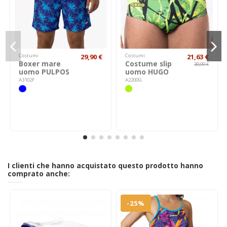
Costumi
29,90 €
Costumi
21,63 €
Boxer mare
Costume slip
30,90 €
uomo PULPOS
uomo HUGO
A3102F
A2200G
I clienti che hanno acquistato questo prodotto hanno
comprato anche:
-25%