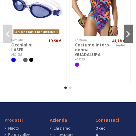
Alcune taglie non disponibili
Occhialini
19,90 €
Costumi
41,18 €
Occhialini
Costume intero
54,90 €
LASER
donna
GUADALUPA
AL010M
A0102G
Prodotti
Azienda
Contattaci
Nuoto
Chi siamo
Okeo
Beach volley
Innovazione