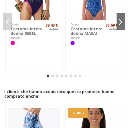
Donna
38,43 €
Donna
35,69 €
Costume intero
Costume intero
54,90 €
54,90 €
donna REBEL
donna MASAI
A0102D
A0103D
I clienti che hanno acquistato questo prodotto hanno
comprato anche:
-5,00 €