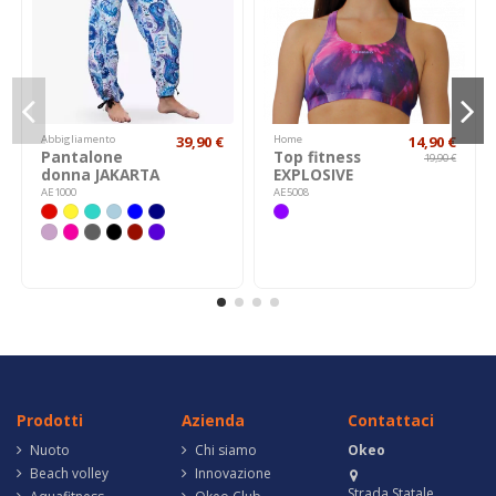
Abbigliamento
39,90 €
Home
14,90 €
Pantalone
Top fitness
19,90 €
donna JAKARTA
EXPLOSIVE
AE1000
AE5008
Prodotti
Azienda
Contattaci
Nuoto
Chi siamo
Okeo
Beach volley
Innovazione
Strada Statale