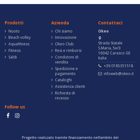
Prodotti
Azienda
Contattaci
Nuoto
Chi siamo
Okeo
Beach volley
Innovazione
Strada Statale
Aquafitness
Okeo Club
S.Maria, 5e/3
Fitness
Resi e rimborsi
16042 Carasco GE
Saldi
Condizioni di
Italia
vendita
+39 0185351518
Spedizione e
pagamento
infoweb@okeo.it
Cataloghi
Assistenza clienti
Richiesta di
recesso
Follow us
Progetto realizzato tramite finanziamento nell’ambito del