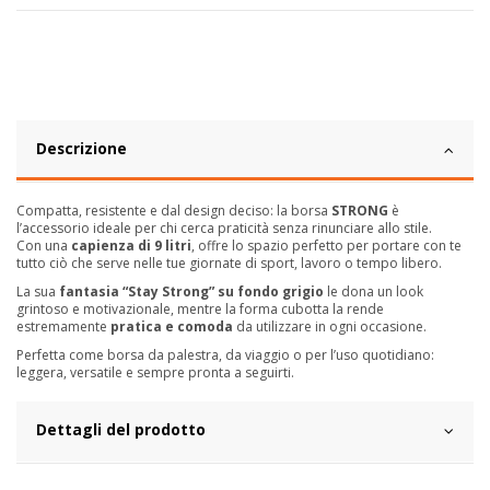
Descrizione
Compatta, resistente e dal design deciso: la borsa
STRONG
è
l’accessorio ideale per chi cerca praticità senza rinunciare allo stile.
Con una
capienza di 9 litri
, offre lo spazio perfetto per portare con te
tutto ciò che serve nelle tue giornate di sport, lavoro o tempo libero.
La sua
fantasia “Stay Strong” su fondo grigio
le dona un look
grintoso e motivazionale, mentre la forma cubotta la rende
estremamente
pratica e comoda
da utilizzare in ogni occasione.
Perfetta come borsa da palestra, da viaggio o per l’uso quotidiano:
leggera, versatile e sempre pronta a seguirti.
Dettagli del prodotto