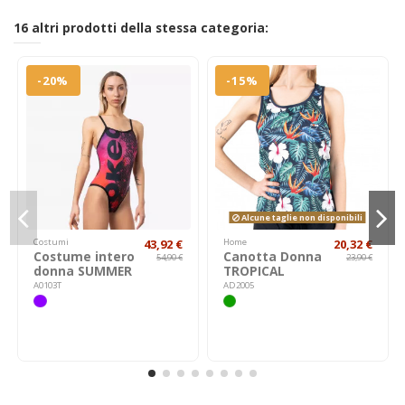
16 altri prodotti della stessa categoria:
-20%
-15%
Alcune taglie non disponibili
Costumi
43,92 €
Home
20,32 €
Costume intero
Canotta Donna
54,90 €
23,90 €
donna SUMMER
TROPICAL
A0103T
AD2005