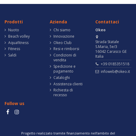
Prodotti
Azienda
Contattaci
Nuoto
Chi siamo
Okeo
Beach volley
Innovazione
Strada Statale
Aquafitness
Okeo Club
S.Maria, 5e/3
Fitness
Resi e rimborsi
16042 Carasco GE
Saldi
Condizioni di
Italia
vendita
+39 0185351518
Spedizione e
pagamento
infoweb@okeo.it
Cataloghi
Assistenza clienti
Richiesta di
recesso
Follow us
Progetto realizzato tramite finanziamento nell’ambito del