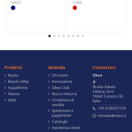
A6001D
A73008
Prodotti
Azienda
Contattaci
Nuoto
Chi siamo
Okeo
Beach volley
Innovazione
Strada Statale
Aquafitness
Okeo Club
S.Maria, 5e/3
Fitness
Resi e rimborsi
16042 Carasco GE
Saldi
Condizioni di
Italia
vendita
+39 0185351518
Spedizione e
pagamento
infoweb@okeo.it
Cataloghi
Assistenza clienti