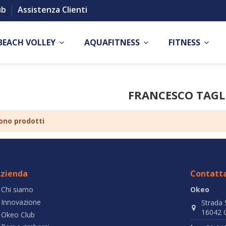
ub
Assistenza Clienti
BEACH VOLLEY
AQUAFITNESS
FITNESS
FRANCESCO TAGL
ono prodotti
zienda
Contatta
Chi siamo
Okeo
Innovazione
Strada 
16042 C
Okeo Club