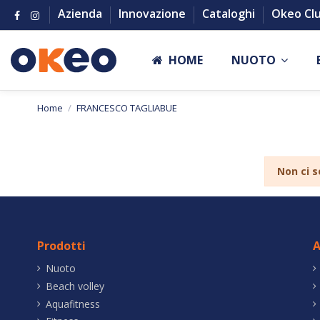
Azienda
Innovazione
Cataloghi
Okeo Cl
HOME
NUOTO
Home
FRANCESCO TAGLIABUE
Non ci s
Prodotti
A
Nuoto
Beach volley
Aquafitness