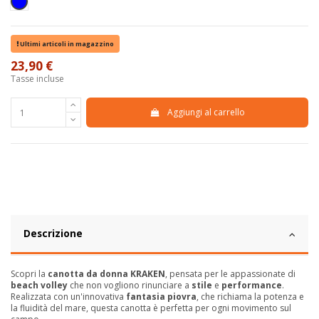
Blu
Ultimi articoli in magazzino
23,90 €
Tasse incluse
Aggiungi al carrello
Descrizione
Scopri la
canotta da donna KRAKEN
, pensata per le appassionate di
beach volley
che non vogliono rinunciare a
stile
e
performance
.
Realizzata con un'innovativa
fantasia piovra
, che richiama la potenza e
la fluidità del mare, questa canotta è perfetta per ogni movimento sul