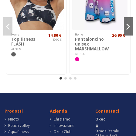
Home
14,90 €
Home
26,90 €
Top fitness
Pantaloncino
19,90 €
FLASH
unisex
MARSHMALLOW
AE5009
AE310U
Prodotti
Azienda
Contattaci
Nuoto
Chi siamo
Okeo
Beach volley
Innovazione
Strada Statale
Aquafitness
Okeo Club
S.Maria, 5e/3