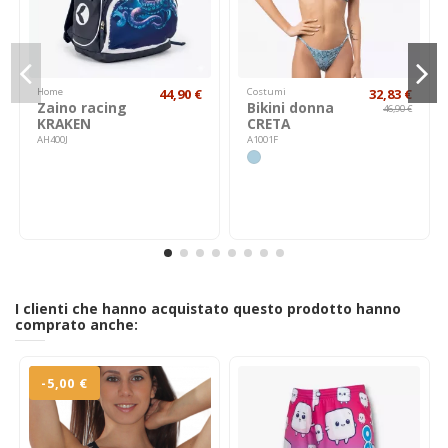
Home
44,90 €
Costumi
32,83 €
Zaino racing
Bikini donna
46,90 €
KRAKEN
CRETA
AH400J
A1001F
I clienti che hanno acquistato questo prodotto hanno
comprato anche:
-5,00 €