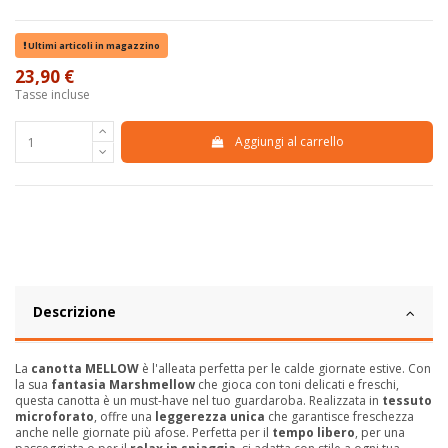
Ultimi articoli in magazzino
23,90 €
Tasse incluse
Aggiungi al carrello
Descrizione
La
canotta MELLOW
è l'alleata perfetta per le calde giornate estive. Con
la sua
fantasia Marshmellow
che gioca con toni delicati e freschi,
questa canotta è un must-have nel tuo guardaroba. Realizzata in
tessuto
microforato
, offre una
leggerezza unica
che garantisce freschezza
anche nelle giornate più afose. Perfetta per il
tempo libero
, per una