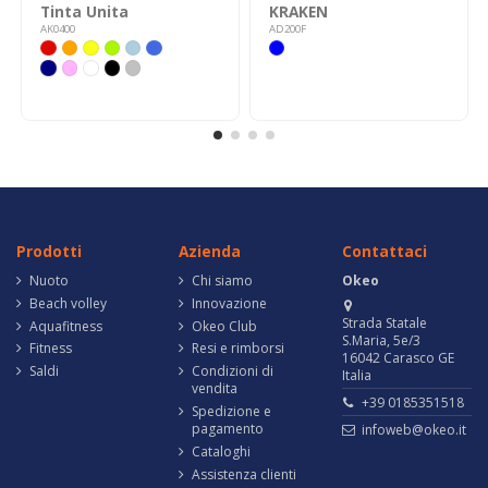
Tinta Unita
KRAKEN
AK0400
AD200F
Prodotti
Azienda
Contattaci
Nuoto
Chi siamo
Okeo
Beach volley
Innovazione
Strada Statale
Aquafitness
Okeo Club
S.Maria, 5e/3
Fitness
Resi e rimborsi
16042 Carasco GE
Saldi
Condizioni di
Italia
vendita
+39 0185351518
Spedizione e
pagamento
infoweb@okeo.it
Cataloghi
Assistenza clienti