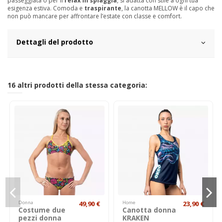
passeggiata o per il
relax in spiaggia
, si adatta con stile a ogni tua
esigenza estiva. Comoda e
traspirante
, la canotta MELLOW è il capo che
non può mancare per affrontare l’estate con classe e comfort.
Dettagli del prodotto
16 altri prodotti della stessa categoria:
Donna
49,90 €
Home
23,90 €
Costume due
Canotta donna
pezzi donna
KRAKEN