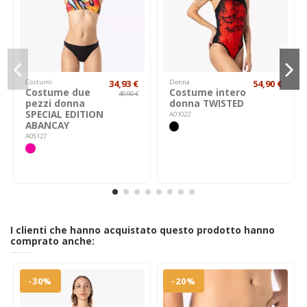
Costumi
34,93 €
Donna
54,90 €
Costume due
Costume intero
49,90 €
pezzi donna
donna TWISTED
SPECIAL EDITION
A0102Z
ABANCAY
A05127
I clienti che hanno acquistato questo prodotto hanno
comprato anche:
-30%
-20%