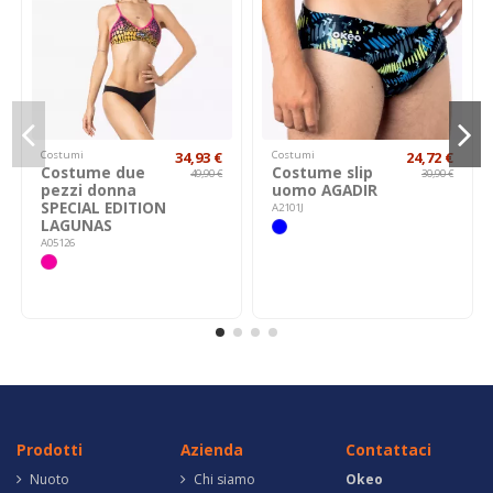
Costumi
34,93 €
Costumi
24,72 €
Costume due
Costume slip
49,90 €
30,90 €
pezzi donna
uomo AGADIR
SPECIAL EDITION
A2101J
LAGUNAS
A05126
Prodotti
Azienda
Contattaci
Nuoto
Chi siamo
Okeo