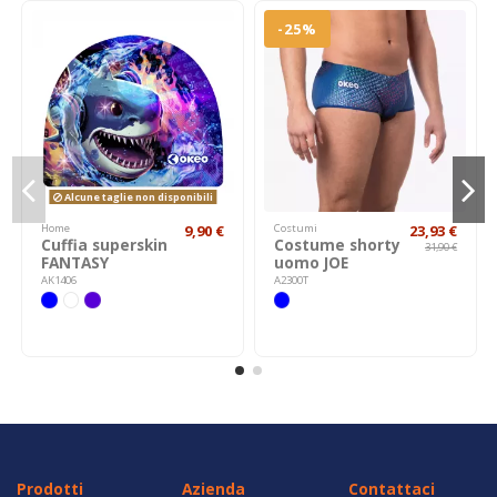
-25%
Alcune taglie non disponibili
Home
9,90 €
Costumi
23,93 €
Cuffia superskin
Costume shorty
31,90 €
FANTASY
uomo JOE
AK1406
A2300T
Prodotti
Azienda
Contattaci