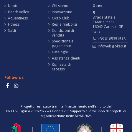
Nuoto
Chi siamo
Okeo
Beach volley
Innovazione
Strada Statale
Aquafitness
Okeo Club
S.Maria, 5e/3
Fitness
Resi e rimborsi
16042 Carasco GE
Saldi
Condizioni di
Italia
vendita
+39 0185351518
Spedizione e
pagamento
infoweb@okeo.it
Cataloghi
Assistenza clienti
Richiesta di
recesso
Follow us
Progetto realizzato tramite finanziamento nell’ambito del
PR FESR Liguria 2021/2027 – Azione 1.2.3. Supporto allo sviluppo di progetti di
digitalizzazione nelle MPMI 2024