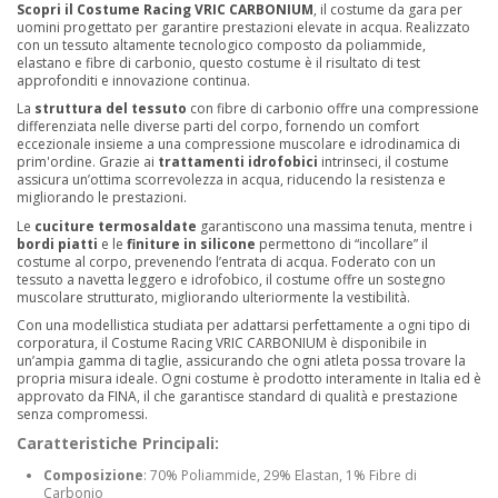
Scopri il Costume Racing VRIC CARBONIUM
, il costume da gara per
uomini progettato per garantire prestazioni elevate in acqua. Realizzato
con un tessuto altamente tecnologico composto da poliammide,
elastano e fibre di carbonio, questo costume è il risultato di test
approfonditi e innovazione continua.
La
struttura del tessuto
con fibre di carbonio offre una compressione
differenziata nelle diverse parti del corpo, fornendo un comfort
eccezionale insieme a una compressione muscolare e idrodinamica di
prim'ordine. Grazie ai
trattamenti idrofobici
intrinseci, il costume
assicura un’ottima scorrevolezza in acqua, riducendo la resistenza e
migliorando le prestazioni.
Le
cuciture termosaldate
garantiscono una massima tenuta, mentre i
bordi piatti
e le
finiture in silicone
permettono di “incollare” il
costume al corpo, prevenendo l’entrata di acqua. Foderato con un
tessuto a navetta leggero e idrofobico, il costume offre un sostegno
muscolare strutturato, migliorando ulteriormente la vestibilità.
Con una modellistica studiata per adattarsi perfettamente a ogni tipo di
corporatura, il Costume Racing VRIC CARBONIUM è disponibile in
un’ampia gamma di taglie, assicurando che ogni atleta possa trovare la
propria misura ideale. Ogni costume è prodotto interamente in Italia ed è
approvato da FINA, il che garantisce standard di qualità e prestazione
senza compromessi.
Caratteristiche Principali:
Composizione
: 70% Poliammide, 29% Elastan, 1% Fibre di
Carbonio