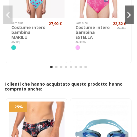
Bambina
27,90 €
Bambina
22,32 €
Costume intero
Costume intero
27,90 €
bambina
bambina
MARILU
ESTELLA
A6001J
A6000W
I clienti che hanno acquistato questo prodotto hanno
comprato anche:
-25%