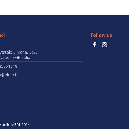
ci
Follow us
Statale S.Maria, 5e/3
arasco GE Italia
85351518
b@okeo.it
ne nelle MPMI 2024