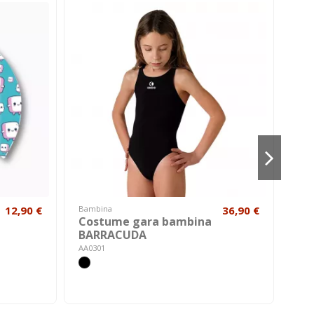
12,90 €
Bambina
36,90 €
Hom
Costume gara bambina
Co
BARRACUDA
UN
AA0301
A600