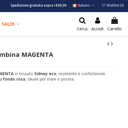
Spedizione gratuita sopra i €60,00
Italiano
Wishlist (
0
)
SALDI
Cerca
Accedi
Carrello
bambina MAGENTA
GENTA
in tessuto
Sidney eco
, resistente e confortevole.
u fondo rosa
, ideale per mare e piscina.