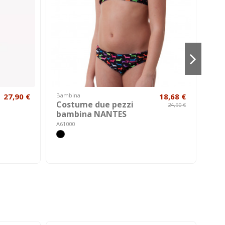
27,90 €
Bambina
18,68 €
Bam
Costume due pezzi
Co
24,90 €
bambina NANTES
ba
A61000
A600