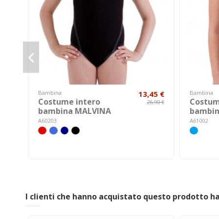
Bambina
13,45 €
Bambina
Costume intero
Costum
26,90 €
bambina MALVINA
bambin
A60203
A61002
I clienti che hanno acquistato questo prodotto 