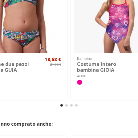
18,68 €
Bambina
e due pezzi
Costume intero
24,90 €
a GUIA
bambina GIOIA
A6001L
hanno comprato anche: